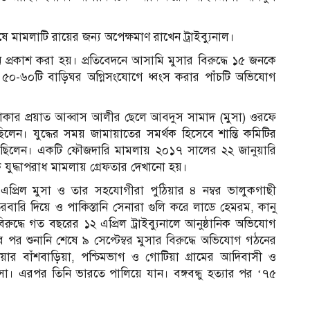
 মামলাটি রায়ের জন্য অপেক্ষমাণ রাখেন ট্রাইব্যুনাল।
 প্রকাশ করা হয়। প্রতিবেদনে আসামি মুসার বিরুদ্ধে ১৫ জনকে
সহ ৫০-৬০টি বাড়িঘর অগ্নিসংযোগে ধ্বংস করার পাঁচটি অভিযোগ
য়া এলাকার প্রয়াত আব্বাস আলীর ছেলে আবদুস সামাদ (মুসা) ওরফে
িলেন। যুদ্ধের সময় জামায়াতের সমর্থক হিসেবে শান্তি কমিটির
প্ত ছিলেন। একটি ফৌজদারি মামলায় ২০১৭ সালের ২২ জানুয়ারি
 যুদ্ধাপরাধ মামলায় গ্রেফতার দেখানো হয়।
এপ্রিল মুসা ও তার সহযোগীরা পুঠিয়ার ৪ নম্বর ভালুকগাছী
ারি দিয়ে ও পাকিস্তানি সেনারা গুলি করে লাডে হেমরম, কানু
িরুদ্ধে গত বছরের ১২ এপ্রিল ট্রাইব্যুনালে আনুষ্ঠানিক অভিযোগ
 শুনানি শেষে ৯ সেপ্টেম্বর মুসার বিরুদ্ধে অভিযোগ গঠনের
িয়ার বাঁশবাড়িয়া, পশ্চিমভাগ ও গোটিয়া গ্রামের আদিবাসী ও
সা। এরপর তিনি ভারতে পালিয়ে যান। বঙ্গবন্ধু হত্যার পর ‘৭৫