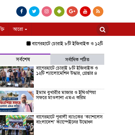
ক্তি
আরো
বাগেরহাটে চোরাই ৮টি ইজিবাইক ও ১২টি শ্যালোমেশিন উদ্ধার, গ্রেপ
সর্বশেষ
সর্বাধিক পঠিত
বাগেরহাটে চোরাই ৮টি ইজিবাইক ও
১২টি শ্যালোমেশিন উদ্ধার, গ্রেপ্তার ৪
ইমাম বুখারীর মাজার ও ইথিওপিয়া
সফরে মাওলানা এমএ করিম
বাগেরহাটে পূবালী ব্যাংকের ‘ক্যাশলেস
বাংলাদেশ’ ক্যাম্পেইনের উদ্বোধন