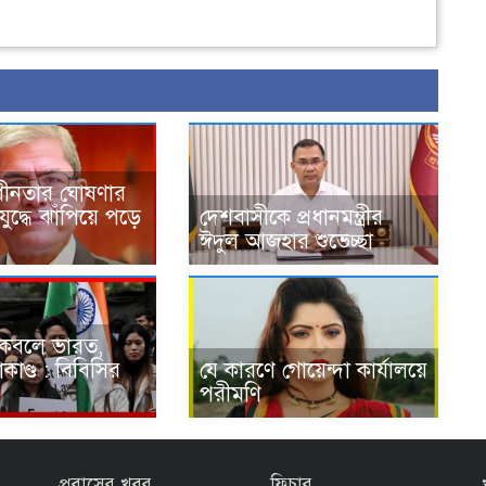
াধীনতার ঘোষণার
 যুদ্ধে ঝাঁপিয়ে পড়ে
দেশবাসীকে প্রধানমন্ত্রীর
ঈদুল আজহার শুভেচ্ছা
র কবলে ভারত,
কাণ্ড : বিবিসির
যে কারণে গোয়েন্দা কার্যালয়ে
পরীমণি
প্রবাসের খবর
ফিচার