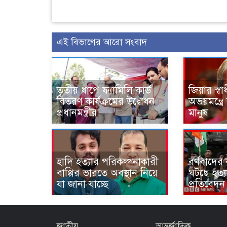
এই বিভাগের আরো সংবাদ
তৃতীয় ধাপে ফ্যামিলি কার্ড
জিয়ার স্ব
বিতরণ কার্যক্রমের উদ্বোধন
অভয়মন্ত্রে
প্রধানমন্ত্রীর
মানুষ
হাদি হত্যার পরিকল্পনাকারী
বর্ণবাদে
বাপ্পির ভারতে অবস্থান নিয়ে
ঘটছে হত্যা
যা জানা যাচ্ছে
প্রতিবেদন
জাতীয়
আন্তর্জাতিক