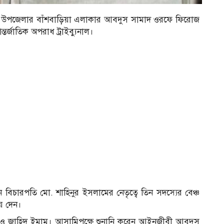
া উপজেলার বাঁশবাড়িয়া এলাকার আবদুস সামাদ ওরফে ফিরোজ
্তর্জাতিক অপরাধ ট্রাইব্যুনাল।
যান বিচারপতি মো. শাহিনুর ইসলামের নেতৃত্বে তিন সদস্যের বেঞ্চ
য় দেন।
াহা ও জাহিদ ইমাম। আসামিপক্ষে শুনানি করেন আইনজীবী আবদুস