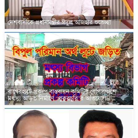
দেশবাসীকে প্রধানমন্ত্রীর ঈদুল আজহার শুভেচ্ছা
বাগেরহাটে প্রকল্প বাস্তবায়ন কমিটির যোগসাজশে
মৎস্য আড়ত নির্মাণে ‘পুকুরচুরি’র অভিযোগ