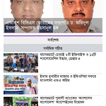
একাদশ বিসিএস ফোরামের সভাপতি ড. ফরিদুল
ইসলাম, সম্পাদক ইহসানুল হক
সর্বশেষ
সর্বাধিক পঠিত
বাগেরহাটে চোরাই ৮টি ইজিবাইক ও ১২টি
শ্যালোমেশিন উদ্ধার, গ্রেপ্তার ৪
ইমাম বুখারীর মাজার ও ইথিওপিয়া সফরে
মাওলানা এমএ করিম
বাগেরহাটে পূবালী ব্যাংকের ‘ক্যাশলেস
বাংলাদেশ’ ক্যাম্পেইনের উদ্বোধন