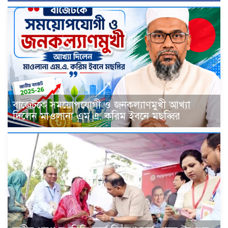
বাজেটকে সময়োপযোগী ও জনকল্যাণমুখী আখ্যা
দিলেন মাওলানা এম.এ. করিম ইবনে মছব্বির