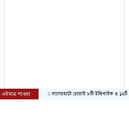
এইমাত্র পাওয়া
বাগেরহাটে চোরাই ৮টি ইজিবাইক ও ১২টি শ্যালোমেশ