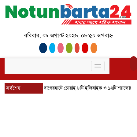
রবিবার, ০৯ অগাস্ট ২০২৬, ০৮:৫০ অপরাহ্ন
Toggle
navigation
সর্বশেষ
বাগেরহাটে চোরাই ৮টি ইজিবাইক ও ১২টি শ্যালোমেশিন উদ্ধার, 