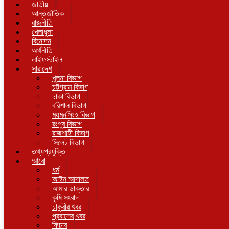
জাতীয়
আন্তর্জাতিক
রাজনীতি
খেলাধুলা
বিনোদন
অর্থনীতি
লাইফস্টাইল
সারাদেশ
খুলনা বিভাগ
চট্টগ্রাম বিভাগ
ঢাকা বিভাগ
বরিশাল বিভাগ
ময়মনসিংহ বিভাগ
রংপুর বিভাগ
রাজশাহী বিভাগ
সিলেট বিভাগ
তথ্যপ্রযুক্তি
আরো
ধর্ম
আইন আদালত
আমার ডাক্তার
কৃষি সংবাদ
চাকুরীর খবর
প্রবাসের খবর
ফিচার