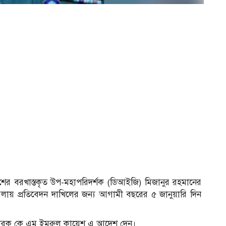
লিশের বরখাস্তকৃত উপ-মহাপরিদর্শক (ডিআইজি) মিজানুর রহমানের
মলায় প্রতি‌বেদন দা‌খি‌লের জন্য আগামী বছরের ৫ জানুয়া‌রি দিন
িচারক কে এম ইমরুল কায়েশ এ আদেশ দেন।