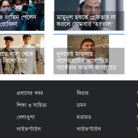
্ষে জামিন পেলেন
মামুনুল হককে গ্রেফতার না
 রোজিনা
করলে সোমবার ‘হরতাল’
তে বাসা থেকে
দুদকের মামলায়
ে কিশোরীকে
বাগেরহাটের আলোচিত
সার্ভেয়ার কামাল কারাগারে
প্রবাসের খবর
ফিচার
শিক্ষা ও সাহিত্য
ভ্রমন
খেলাধুলা
মতামত
লাইফস্টাইল
লাইফস্টাইল