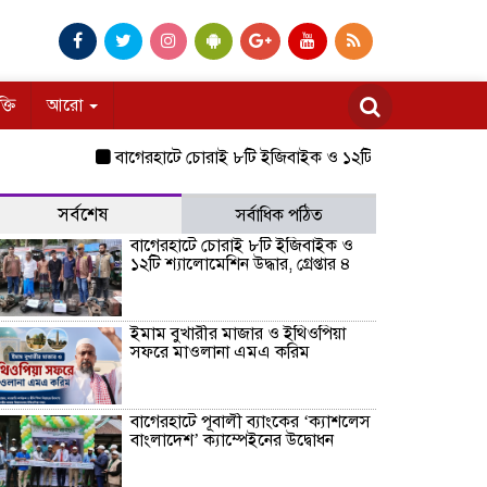
ক্তি
আরো
বাগেরহাটে চোরাই ৮টি ইজিবাইক ও ১২টি শ্যালোমেশিন উদ্ধার, গ্রেপ
সর্বশেষ
সর্বাধিক পঠিত
বাগেরহাটে চোরাই ৮টি ইজিবাইক ও
১২টি শ্যালোমেশিন উদ্ধার, গ্রেপ্তার ৪
ইমাম বুখারীর মাজার ও ইথিওপিয়া
সফরে মাওলানা এমএ করিম
বাগেরহাটে পূবালী ব্যাংকের ‘ক্যাশলেস
বাংলাদেশ’ ক্যাম্পেইনের উদ্বোধন