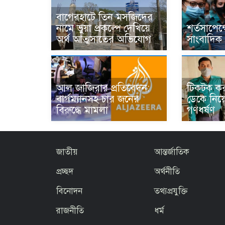
বাগেরহাটে তিন মসজিদের
নামে ভুয়া প্রকল্পে দেখিয়ে
শর্তসাপেক
অর্থ আত্মসাতের অভিযোগ
সাংবাদিক
আল জাজিরার প্রতিবেদন:
টিকটক কর
বার্গম্যানসহ চার জনের
ডেকে নিয়
বিরুদ্ধে মামলা
গণধর্ষণ
জাতীয়
আন্তর্জাতিক
প্রচ্ছদ
অর্থনীতি
বিনোদন
তথ্যপ্রযুক্তি
রাজনীতি
ধর্ম