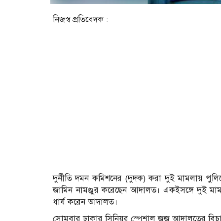
নিজস্ব প্রতিবেদক :
দুর্নী‌তি দমন ক‌মিশনের (দুদক) করা দুই মামলায় পু
জা‌মিন নামঞ্জুর ক‌রে‌ছেন আদালত। একইস‌ঙ্গে দুই মা
ধার্য ক‌রেন আদালত।
সোমবার ঢাকার সি‌নিয়র স্পেশাল জজ আদালতের ব