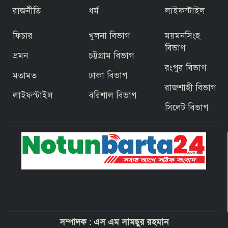
রাজনীতি
ধর্ম
লাইফস্টাইল
ফিচার
খুলনা বিভাগ
ময়মনসিংহ
জিয়ার স্বাধীনতার ঘোষণার অভয়মন্ত্রে যুদ্ধে
ঝাঁপিয়ে পড়ে মানুষ
বিভাগ
ভ্রমন
চট্টগ্রাম বিভাগ
রংপুর বিভাগ
মতামত
ঢাকা বিভাগ
বাগেরহাটের ফকিরহাটে শেষ মুহূর্তে ব্যস্ত সময়
রাজশাহী বিভাগ
পার করছেন কামারশিল্পীরা
লাইফস্টাইল
বরিশাল বিভাগ
সিলেট বিভাগ
দেশবাসীকে প্রধানমন্ত্রীর ঈদুল আজহার
শুভেচ্ছা
পবিত্র হজ পালনে সৌদি আরব যাচ্ছেন
বাগেরহাট জেলা পরিষদের প্রশাসক ব্যারিস্টার
শেখ জাকির হোসেন
সম্পাদক :
এস এম সামছুর রহমান
“অপরাধী যেই হোক, তার কোনো ছাড় নয়”—