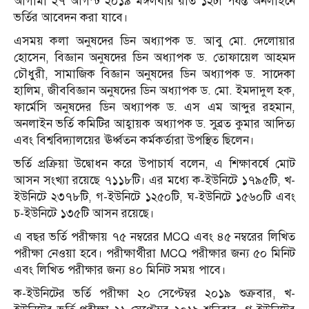
আগামী ২৭ আগস্ট ২০১৯ মঙ্গলবার রাত ১২টা পর্যন্ত অনলাইনে
ভর্তির আবেদন করা যাবে।
এসময় কলা অনুষদের ডিন অধ্যাপক ড. আবু মো. দেলোয়ার
হোসেন, বিজ্ঞান অনুষদের ডিন অধ্যাপক ড. তোফায়েল আহমদ
চৌধুরী, সামাজিক বিজ্ঞান অনুষদের ডিন অধ্যাপক ড. সাদেকা
হালিম, জীববিজ্ঞান অনুষদের ডিন অধ্যাপক ড. মো. ইমদাদুল হক,
ফার্মেসি অনুষদের ডিন অধ্যাপক ড. এস এম আব্দুর রহমান,
অনলাইন ভর্তি কমিটির আহ্বায়ক অধ্যাপক ড. সুব্রত কুমার আদিত্য
এবং বিশ্ববিদ্যালয়ের ঊর্ধ্বতন কর্মকর্তারা উপস্থিত ছিলেন।
ভর্তি প্রক্রিয়া উদ্বোধন করে উপাচার্য বলেন, এ শিক্ষাবর্ষে মোট
আসন সংখ্যা রয়েছে ৭১১৮টি। এর মধ্যে ক-ইউনিটে ১৭৯৫টি, খ-
ইউনিটে ২৩৭৮টি, গ-ইউনিটে ১২৫০টি, ঘ-ইউনিটে ১৫৬০টি এবং
চ-ইউনিটে ১৩৫টি আসন রয়েছে।
এ বছর ভর্তি পরীক্ষায় ৭৫ নম্বরের MCQ এবং ৪৫ নম্বরের লিখিত
পরীক্ষা নেওয়া হবে। পরীক্ষার্থীরা MCQ পরীক্ষার জন্য ৫০ মিনিট
এবং লিখিত পরীক্ষার জন্য ৪০ মিনিট সময় পাবে।
ক-ইউনিটের ভর্তি পরীক্ষা ২০ সেপ্টেম্বর ২০১৯ শুক্রবার, খ-