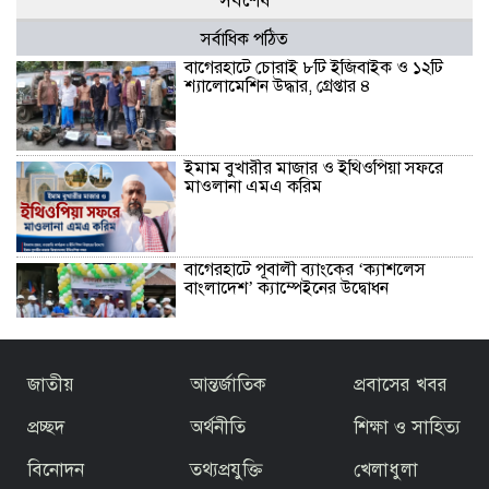
সর্বশেষ
সর্বাধিক পঠিত
বাগেরহাটে চোরাই ৮টি ইজিবাইক ও ১২টি
শ্যালোমেশিন উদ্ধার, গ্রেপ্তার ৪
ইমাম বুখারীর মাজার ও ইথিওপিয়া সফরে
মাওলানা এমএ করিম
বাগেরহাটে পূবালী ব্যাংকের ‘ক্যাশলেস
বাংলাদেশ’ ক্যাম্পেইনের উদ্বোধন
বাজেটকে সময়োপযোগী ও জনকল্যাণমুখী
জাতীয়
আন্তর্জাতিক
প্রবাসের খবর
আখ্যা দিলেন মাওলানা এম.এ. করিম ইবনে
মছব্বির
প্রচ্ছদ
অর্থনীতি
শিক্ষা ও সাহিত্য
বিনোদন
তথ্যপ্রযুক্তি
খেলাধুলা
তৃতীয় ধাপে ফ্যামিলি কার্ড বিতরণ কার্যক্রমের
উদ্বোধন প্রধানমন্ত্রীর