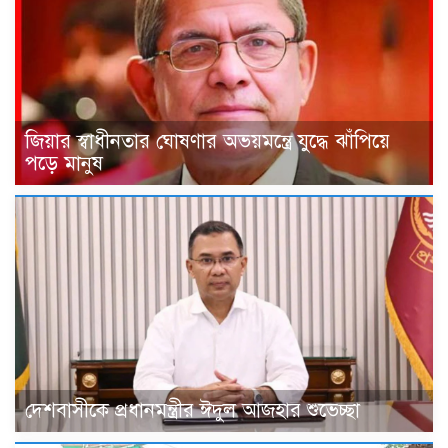
জিয়ার স্বাধীনতার ঘোষণার অভয়মন্ত্রে যুদ্ধে ঝাঁপিয়ে
পড়ে মানুষ
দেশবাসীকে প্রধানমন্ত্রীর ঈদুল আজহার শুভেচ্ছা