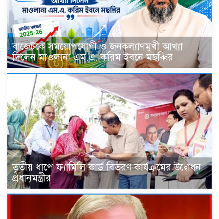
বাজেটকে সময়োপযোগী ও জনকল্যাণমুখী আখ্যা
দিলেন মাওলানা এম.এ. করিম ইবনে মছব্বির
তৃতীয় ধাপে ফ্যামিলি কার্ড বিতরণ কার্যক্রমের উদ্বোধন
প্রধানমন্ত্রীর