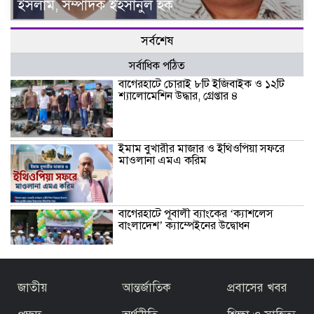
ইসলাম, সম্পাদক ইহসানুল হক
সর্বশেষ
সর্বাধিক পঠিত
বাগেরহাটে চোরাই ৮টি ইজিবাইক ও ১২টি
শ্যালোমেশিন উদ্ধার, গ্রেপ্তার ৪
ইমাম বুখারীর মাজার ও ইথিওপিয়া সফরে
মাওলানা এমএ করিম
বাগেরহাটে পূবালী ব্যাংকের ‘ক্যাশলেস
বাংলাদেশ’ ক্যাম্পেইনের উদ্বোধন
বাজেটকে সময়োপযোগী ও জনকল্যাণমুখী
জাতীয়
আন্তর্জাতিক
প্রবাসের খবর
আখ্যা দিলেন মাওলানা এম.এ. করিম ইবনে
মছব্বির