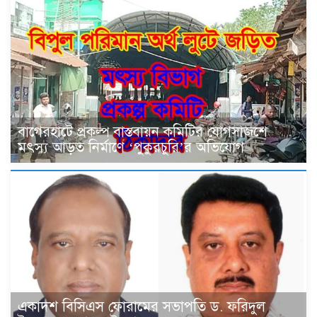
বাগেরহাটে প্রকল্প বাস্তবায়ন কমিটির যোগসাজশে
মৎস্য আড়ত নির্মাণে ‘পুকুরচুরি’র অভিযোগ
একাদশ বিসিএস ফোরামের সভাপতি ড. ফরিদুল