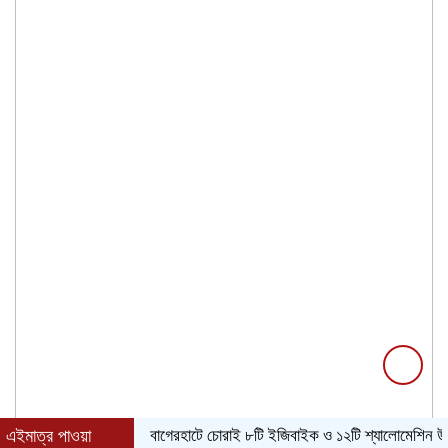
এইমাত্র পাওয়া
বাগেরহাটে চোরাই ৮টি ইজিবাইক ও ১২টি শ্যালোমেশিন উদ্ধার, গ্