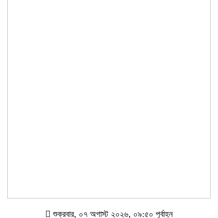
শুক্রবার, ০৭ অগাস্ট ২০২৬, ০৯:৫০ পূর্বাহ্ন