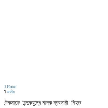
Home
জাতীয়
টেকনাফে ‘বন্দুকযুদ্ধে মাদক ব্যবসায়ী’ নিহত