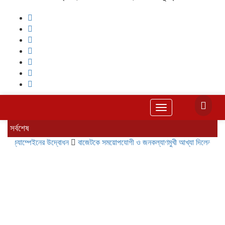
Toggle
navigation
সর্বশেষ
যাম্পেইনের উদ্বোধন
বাজেটকে সময়োপযোগী ও জনকল্যাণমুখী আখ্যা দিলেন মাওলানা এম.এ