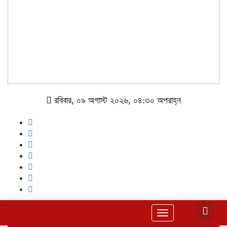
রবিবার, ০৯ অগাস্ট ২০২৬, ০৪:৩০ অপরাহ্ন
Toggle
navigation