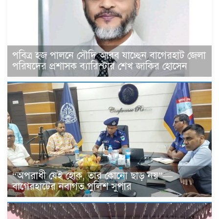
পবিত্র হজ পালনে সৌদি আরব যাচ্ছেন বাগেরহাট জেলা
পরিষদের প্রশাসক ব্যারিস্টার শেখ জাকির হোসেন
“অপরাধী যেই হোক, তার কোনো ছাড় নয়”—
বাগেরহাটের নবাগত পুলিশ সুপার