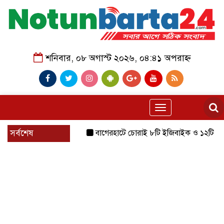
শনিবার, ০৮ অগাস্ট ২০২৬, ০৪:৪১ অপরাহ্ন
Toggle
navigation
সর্বশেষ
বাগেরহাটে চোরাই ৮টি ইজিবাইক ও ১২টি শ্যালোমেশিন