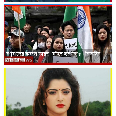
বর্ণবাদের কবলে ভারত, ঘটছে হত্যাকাণ্ড : বিবিসির
প্রতিবেদন