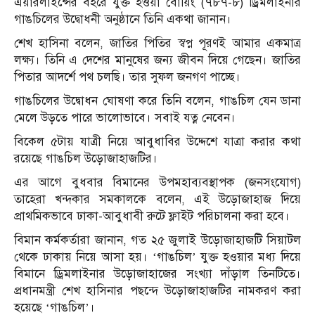
এয়ারলাইন্সের বহরে যুক্ত হওয়া বোয়িং (৭৮৭-৮) ড্রিমলাইনার
গাঙচিলের উদ্বোধনী অনুষ্ঠানে তিনি একথা জানান।
শেখ হাসিনা বলেন, জাতির পিতির স্বপ্ন পূরণই আমার একমাত্র
লক্ষ্য। তিনি এ দেশের মানুষের জন্য জীবন দিয়ে গেছেন। জাতির
পিতার আদর্শে পথ চলছি। তার সুফল জনগণ পাচ্ছে।
গাঙচিলের উদ্বোধন ঘোষণা করে তিনি বলেন, গাঙচিল যেন ডানা
মেলে উড়তে পারে ভালোভাবে। সবাই যত্ন নেবেন।
বিকেল ৫টায় যাত্রী নিয়ে আবুধাবির উদ্দেশে যাত্রা করার কথা
রয়েছে গাঙচিল উড়োজাহাজটির।
এর আগে বুধবার বিমানের উপমহাব্যবস্থাপক (জনসংযোগ)
তাহেরা খন্দকার সমকালকে বলেন, এই উড়োজাহাজ দিয়ে
প্রাথমিকভাবে ঢাকা-আবুধাবী রুটে ফ্লাইট পরিচালনা করা হবে।
বিমান কর্মকর্তারা জানান, গত ২৫ জুলাই উড়োজাহাজটি সিয়াটল
থেকে ঢাকায় নিয়ে আসা হয়। ‘গাঙচিল’ যুক্ত হওয়ার মধ্য দিয়ে
বিমানে ড্রিমলাইনার উড়োজাহাজের সংখ্যা দাঁড়াল তিনটিতে।
প্রধানমন্ত্রী শেখ হাসিনার পছন্দে উড়োজাহাজটির নামকরণ করা
হয়েছে ‘গাঙচিল’।