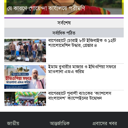
যে কারণে গোয়েন্দা কার্যালয়ে পরীমণি
সর্বশেষ
সর্বাধিক পঠিত
বাগেরহাটে চোরাই ৮টি ইজিবাইক ও ১২টি
শ্যালোমেশিন উদ্ধার, গ্রেপ্তার ৪
ইমাম বুখারীর মাজার ও ইথিওপিয়া সফরে
মাওলানা এমএ করিম
বাগেরহাটে পূবালী ব্যাংকের ‘ক্যাশলেস
বাংলাদেশ’ ক্যাম্পেইনের উদ্বোধন
বাজেটকে সময়োপযোগী ও জনকল্যাণমুখী
জাতীয়
আন্তর্জাতিক
প্রবাসের খবর
আখ্যা দিলেন মাওলানা এম.এ. করিম ইবনে