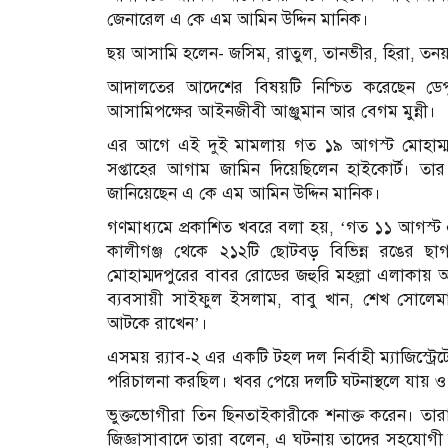
জেনারেল এ কে এম আমিন উদ্দিন মানিক।
ছয় আসামি হলেন- জসিম, রাতুল, তানভীর, হিরা, তন
আদালতের আদেশের বিষয়টি নিশ্চিত করেছেন ডেপু
আসামিপক্ষের আইনজীবী আঞ্জুমান আর বেগম মুন্নী।
এর আগে এই দুই মামলায় গত ১৯ আগস্ট মোহাম্মদপ
সপ্তাহের আগাম জামিন দিয়েছিলেন হাইকোর্ট। ত
জানিয়েছেন এ কে এম আমিন উদ্দিন মানিক।
গণমাধ্যমে প্রকাশিত খবরে বলা হয়, ‘গত ১১ আগস্
কালীগঞ্জ থেকে ২১২টি ছোটবড় বিভিন্ন রঙের ছাগ
মোহাম্মদপুরের বাবর রোডের জহুরি মহল্লা এলাকায়
ব্যবসায়ী সাইফুল ইসলাম, বাবু খান, শেখ সোলেমান, 
আটকে রাখেন’।
এসময় র‌্যাব-২ এর একটি টহল দল নির্বাহী ম্যাজিস্ট্র
পরিচালনা করছিল। খবর পেয়ে দলটি ঘটনাস্থলে যায় ও জ
ভুক্তভোগীরা তিন ছিনতাইকারীকে শনাক্ত করেন। ত
জিজ্ঞাসাবাদে তারা বলেন, এ ঘটনায় তাদের সহযোগী