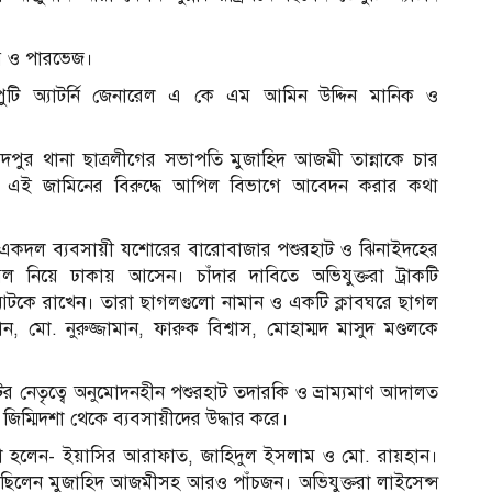
য় ও পারভেজ।
টি অ্যাটর্নি জেনারেল এ কে এম আমিন উদ্দিন মানিক ও
ুর থানা ছাত্রলীগের সভাপতি মুজাহিদ আজমী তান্নাকে চার
ার এই জামিনের বিরুদ্ধে আপিল বিভাগে আবেদন করার কথা
ট একদল ব্যবসায়ী যশোরের বারোবাজার পশুরহাট ও ঝিনাইদহের
ল নিয়ে ঢাকায় আসেন। চাঁদার দাবিতে অভিযুক্তরা ট্রাকটি
 আটকে রাখেন। তারা ছাগলগুলো নামান ও একটি ক্লাবঘরে ছাগল
মো. নুরুজ্জামান, ফারুক বিশ্বাস, মোহাম্মদ মাসুদ মণ্ডলকে
েটের নেতৃত্বে অনুমোদনহীন পশুরহাট তদারকি ও ভ্রাম্যমাণ আদালত
িম্মিদশা থেকে ব্যবসায়ীদের উদ্ধার করে।
ারা হলেন- ইয়াসির আরাফাত, জাহিদুল ইসলাম ও মো. রায়হান।
 ছিলেন মুজাহিদ আজমীসহ আরও পাঁচজন। অভিযুক্তরা লাইসেন্স