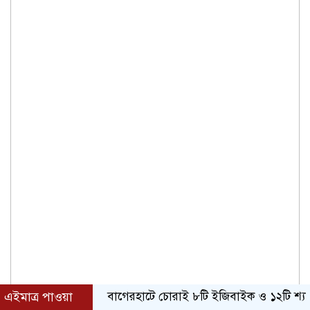
এইমাত্র পাওয়া
বাগেরহাটে চোরাই ৮টি ইজিবাইক ও ১২টি শ্যালোমেশিন উ