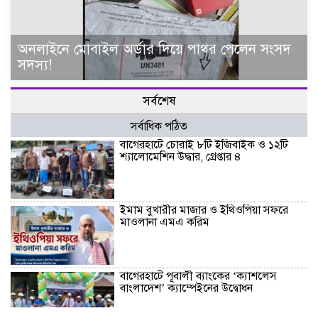
অনলাইনে মোবাইল অর্ডার দিয়ে পাথর পেলেন সংসদ
সদস্য!
সর্বশেষ
সর্বাধিক পঠিত
বাগেরহাটে চোরাই ৮টি ইজিবাইক ও ১২টি
শ্যালোমেশিন উদ্ধার, গ্রেপ্তার ৪
ইমাম বুখারীর মাজার ও ইথিওপিয়া সফরে
মাওলানা এমএ করিম
বাগেরহাটে পূবালী ব্যাংকের ‘ক্যাশলেস
বাংলাদেশ’ ক্যাম্পেইনের উদ্বোধন