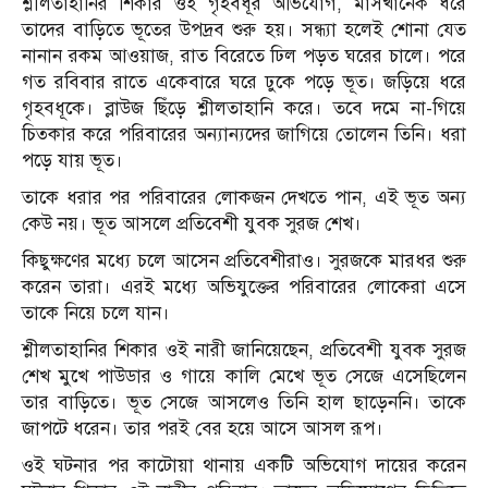
শ্লীলতাহানির শিকার ওই গৃহবধূর অভিযোগ, মাসখানেক ধরে
তাদের বাড়িতে ভূতের উপদ্রব শুরু হয়। সন্ধ্যা হলেই শোনা যেত
নানান রকম আওয়াজ, রাত বিরেতে ঢিল পড়ত ঘরের চালে। পরে
গত রবিবার রাতে একেবারে ঘরে ঢুকে পড়ে ভূত। জড়িয়ে ধরে
গৃহবধূকে। ব্লাউজ ছিঁড়ে শ্লীলতাহানি করে। তবে দমে না-গিয়ে
চিত্কার করে পরিবারের অন্যান্যদের জাগিয়ে তোলেন তিনি। ধরা
পড়ে যায় ভূত।
তাকে ধরার পর পরিবারের লোকজন দেখতে পান, এই ভূত অন্য
কেউ নয়। ভূত আসলে প্রতিবেশী যুবক সুরজ শেখ।
কিছুক্ষণের মধ্যে চলে আসেন প্রতিবেশীরাও। সুরজকে মারধর শুরু
করেন তারা। এরই মধ্যে অভিযুক্তের পরিবারের লোকেরা এসে
তাকে নিয়ে চলে যান।
শ্লীলতাহানির শিকার ওই নারী জানিয়েছেন, প্রতিবেশী যুবক সুরজ
শেখ মুখে পাউডার ও গায়ে কালি মেখে ভূত সেজে এসেছিলেন
তার বাড়িতে। ভূত সেজে আসলেও তিনি হাল ছাড়েননি। তাকে
জাপটে ধরেন। তার পরই বের হয়ে আসে আসল রূপ।
ওই ঘটনার পর কাটোয়া থানায় একটি অভিযোগ দায়ের করেন