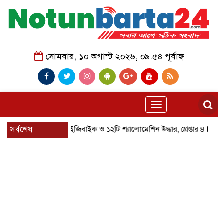
সোমবার, ১০ অগাস্ট ২০২৬, ০৯:৫৪ পূর্বাহ্ন
Toggle
navigation
েরহাটে চোরাই ৮টি ইজিবাইক ও ১২টি শ্যালোমেশিন উদ্ধার, গ্রেপ্তার ৪
সর্বশেষ
ইমাম 