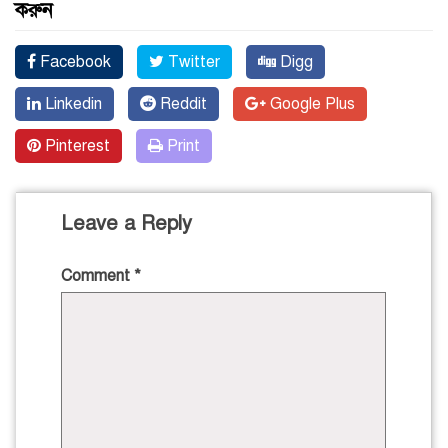
করুন
Facebook
Twitter
Digg
Linkedin
Reddit
Google Plus
Pinterest
Print
Leave a Reply
Comment
*