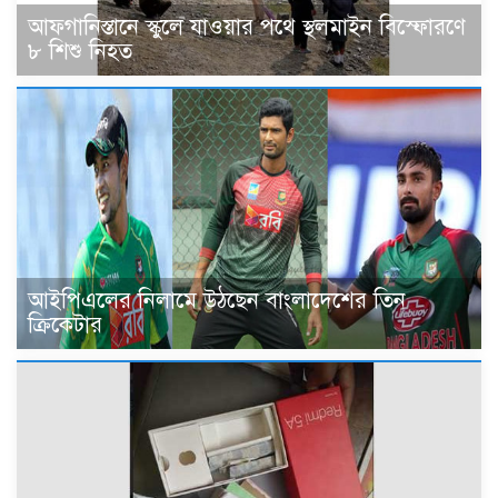
আফগানিস্তানে স্কুলে যাওয়ার পথে স্থলমাইন বিস্ফোরণে
৮ শিশু নিহত
আইপিএলের নিলামে উঠছেন বাংলাদেশের তিন
ক্রিকেটার