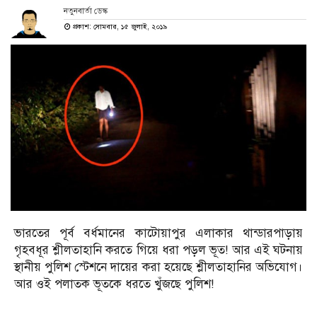
নতুনবার্তা ডেস্ক
প্রকাশ: সোমবার, ১৫ জুলাই, ২০১৯
ভারতের পূর্ব বর্ধমানের কাটোয়াপুর এলাকার থান্ডারপাড়ায়
গৃহবধূর শ্লীলতাহানি করতে গিয়ে ধরা পড়ল ভূত! আর এই ঘটনায়
স্থানীয় পুলিশ স্টেশনে দায়ের করা হয়েছে শ্লীলতাহানির অভিযোগ।
আর ওই পলাতক ভূতকে ধরতে খুঁজছে পুলিশ!