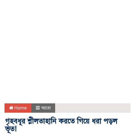
Home
আরো
গৃহবধূর শ্লীলতাহানি করতে গিয়ে ধরা পড়ল
ভূত!