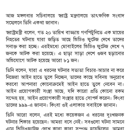
আজ মঙ্গলবার সচিবালয়ে স্বরাষ্ট্র মন্ত্রণালয়ে তাৎক্ষণিক সংবাদ
সম্মেলনে তিনি একথা জানান।
স্বরাষ্ট্রমন্ত্রী বলেন, গত ২০ তারিখ বাড্ডায় গণপিটুনিতে এক মায়ের
নিহতের ঘটনায় যারা জড়িত আছে ভিডিও ফুটেজ দেখে তাদের
সনাক্ত করা হচ্ছে। এরইমধ্যে মোবাইলের ভিডিও ফুটেজ দেখে ৭
জনকে আটক করা হয়েছে। এ ছাড়া সাড়া দেশে গুজব ছড়ানোর
অভিযোগে আটক হয়েছে আরো ৮১ জন।
তিনি বলেন, যারা এ ধরনের ঘটনার সত্যতা বিচার-আচার না করে
নিজেরা আইন হাতে তুলে নিচ্ছেন, তাদের কাছে সবিনয় অনুরোধ
করবো আপনারা কোনোক্রমেই আইন হাতে তুলে নেবেন না।
আইন প্রয়োগকারী সংস্থা আছে, যদি কারো প্রতি কোনো রকম
সন্দেহ হয়, আইন প্রয়োগকারী সংস্থার হাতে সোপর্দ করেন। কিংবা
তাদের ৯৯৯-এ জানান। কিংবা ওই এলাকার সবাইকে জানান।
তিনি আরো বলেন, এরই মধ্যে কয়েকজন এ ধরনের দুঃখজনক
ঘটনার শিকার হয়েছেন। আমরা বসে নেই। সবগুলো ঘটনা সামনে
এনে ভিডিওফুটেজ দেখে কারা কারা সম্পৃক্ত হয়েছিলেন, আমরা