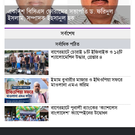
একাদশ বিসিএস ফোরামের সভাপতি ড. ফরিদুল
ইসলাম, সম্পাদক ইহসানুল হক
সর্বশেষ
সর্বাধিক পঠিত
বাগেরহাটে চোরাই ৮টি ইজিবাইক ও ১২টি
শ্যালোমেশিন উদ্ধার, গ্রেপ্তার ৪
ইমাম বুখারীর মাজার ও ইথিওপিয়া সফরে
মাওলানা এমএ করিম
বাগেরহাটে পূবালী ব্যাংকের ‘ক্যাশলেস
বাংলাদেশ’ ক্যাম্পেইনের উদ্বোধন