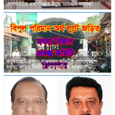
দেশবাসীকে প্রধানমন্ত্রীর ঈদুল আজহার শুভেচ্ছা
বাগেরহাটে প্রকল্প বাস্তবায়ন কমিটির যোগসাজশে
মৎস্য আড়ত নির্মাণে ‘পুকুরচুরি’র অভিযোগ