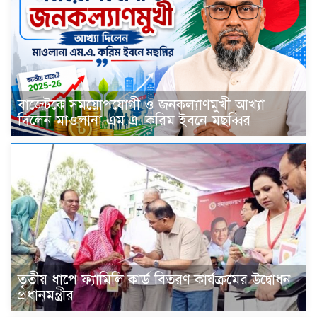
বাজেটকে সময়োপযোগী ও জনকল্যাণমুখী আখ্যা
দিলেন মাওলানা এম.এ. করিম ইবনে মছব্বির
তৃতীয় ধাপে ফ্যামিলি কার্ড বিতরণ কার্যক্রমের উদ্বোধন
প্রধানমন্ত্রীর