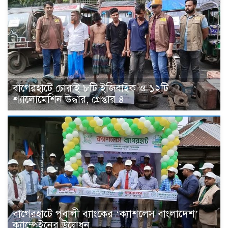
বাগেরহাটে চোরাই ৮টি ইজিবাইক ও ১২টি
শ্যালোমেশিন উদ্ধার, গ্রেপ্তার ৪
বাগেরহাটে পূবালী ব্যাংকের ‘ক্যাশলেস বাংলাদেশ’
ক্যাম্পেইনের উদ্বোধন