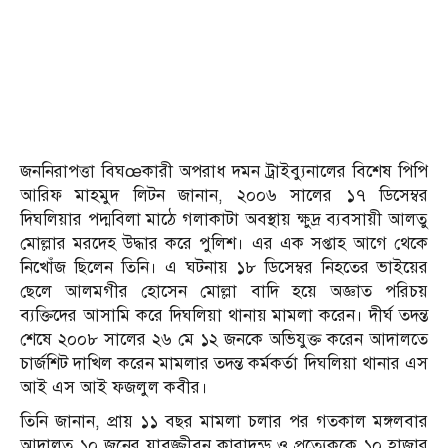
জননিরাপত্তা বিঘœকারী অপরাধ দমন ট্রাইব্যুনালের বিশেষ পিপি
আরিফ মাহমুদ লিটন জানান, ২০০৬ সালের ১৭ ডিসেম্বর
দিঘলিয়ার পদ্মবিলা মাঠে গলাকাটা অবস্থায় ক্ষুদ্র ব্যবসায়ী আলতু
মোল্লার মরদেহ উদ্ধার করে পুলিশ। এর এক সপ্তাহ আগে থেকে
নিখোঁজ ছিলেন তিনি। এ ঘটনায় ১৮ ডিসেম্বর নিহতের ভাইয়ের
ছেলে আলমগীর হোসেন মোল্লা বাদি হয়ে অজ্ঞাত পরিচয়
ব্যক্তিদের আসামি করে দিঘলিয়া থানায় মামলা করেন। দীর্ঘ তদন্ত
শেষে ২০০৮ সালের ২৬ মে ১২ জনকে অভিযুক্ত করেন আদালতে
চার্জশিট দাখিল করেন মামলার তদন্ত কর্মকর্তা দিঘলিয়া থানার এস
আই এস আই ফজলুল কবীর।
তিনি জানান, প্রায় ১১ বছর মামলা চলার পর গতকাল মঙ্গলবার
আদালত ১০ জনের যাবজ্জীবন কারাদন্ড ও প্রত্যেককে ১০ হাজার