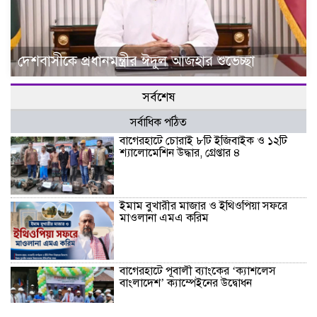
দেশবাসীকে প্রধানমন্ত্রীর ঈদুল আজহার শুভেচ্ছা
সর্বশেষ
সর্বাধিক পঠিত
বাগেরহাটে চোরাই ৮টি ইজিবাইক ও ১২টি
শ্যালোমেশিন উদ্ধার, গ্রেপ্তার ৪
ইমাম বুখারীর মাজার ও ইথিওপিয়া সফরে
মাওলানা এমএ করিম
বাগেরহাটে পূবালী ব্যাংকের ‘ক্যাশলেস
বাংলাদেশ’ ক্যাম্পেইনের উদ্বোধন