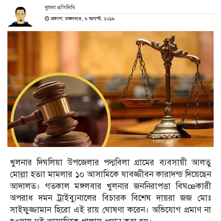
খুলনা প্রতিনিধি
প্রকাশ: মঙ্গলবার, ৬ আগস্ট, ২০১৯
খুলনার দিঘলিয়া উপজেলার পদ্মবিলা গ্রামের ব্যবসায়ী আলতু
মোল্লা হত্যা মামলার ১০ আসামিকে যাবজ্জীবন কারাদন্ড দিয়েছেন
আদালত। গতকাল মঙ্গলবার খুলনার জননিরাপত্তা বিঘœকারী
অপরাধ দমন ট্রাইব্যুনালের বিচারক বিশেষ দায়রা জজ মোঃ
সাইফুজ্জামান হিরো এই রায় ঘোষণা করেন। অভিযোগ প্রমাণ না