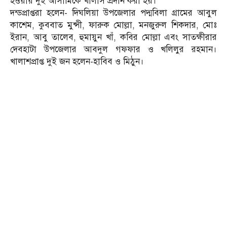
হওয়ায় দুই আসামিকে খালাস প্রদান করা হয়।
দন্ডপ্রাপ্তরা হলেন- দিঘলিয়া উপজেলার পদ্মবিলা গ্রামের আবুল
কাশেম, কুববাত মুন্সী, ফারুক মোল্লা, মনজুরুল শিকদার, মোঃ
ইরান, আবু তালেব, হুমায়ুন খাঁ, কবির মোল্লা এবং সাতক্ষীরার
দেবহাটা উপজেলার আবদুল গফফার ও খলিলুর রহমান।
খালাশপ্রাপ্ত দুই জন হলেন-হাবিব ও মিঠুন।