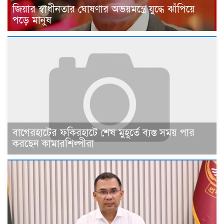
জিয়ার স্বাধীনতার ঘোষণার অভয়মন্ত্রে যুদ্ধে ঝাঁপিয়ে
পড়ে মানুষ
বাগেরহাটের ফকিরহাটে শেষ মুহূর্তে ব্যস্ত সময় পার
করছেন কামারশিল্পীরা