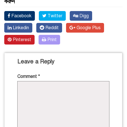
করুন
Facebook
Twitter
Digg
Linkedin
Reddit
Google Plus
Pinterest
Print
Leave a Reply
Comment
*