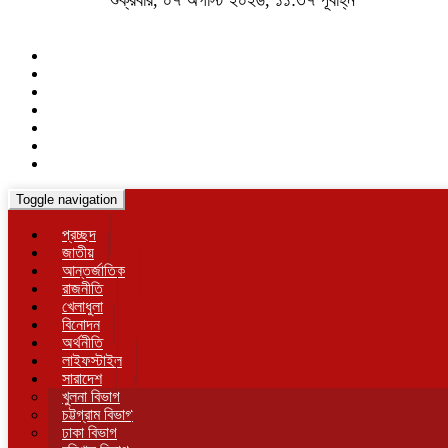
শুক্রবার, ০৭ অগাস্ট ২০২৬, ১১:৩৭ পূর্বাহ্ন
Toggle navigation
প্রচ্ছদ
জাতীয়
আন্তর্জাতিক
রাজনীতি
খেলাধুলা
বিনোদন
অর্থনীতি
লাইফস্টাইল
সারাদেশ
খুলনা বিভাগ
চট্টগ্রাম বিভাগ
ঢাকা বিভাগ