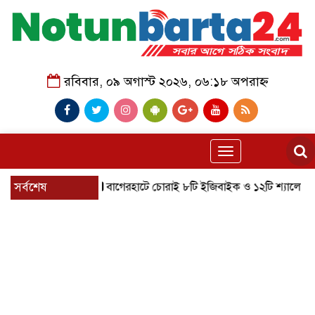
রবিবার, ০৯ অগাস্ট ২০২৬, ০৬:১৮ অপরাহ্ন
Toggle
navigation
সর্বশেষ
বাগেরহাটে চোরাই ৮টি ইজিবাইক ও ১২টি শ্যালোমেশিন উদ্ধার, 