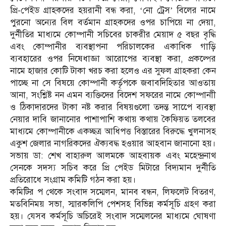
প্রি-পেইড গ্রাহকদের হয়রানী বন্ধ করা, ‘নো ট্রেস’ বিলের নামে
পুরনো অন্যের বিল বর্তমান গ্রাহকদের ওপর চাপিয়ে না দেয়া,
দুর্নীতির মাধ্যমে কোম্পানী সচিবের চাকরীর মেয়াদ ৫ বছর বৃদ্ধি
এবং কোম্পানীর ব্যবস্থাপনা পরিচালকের একাধিক গাড়ি
ব্যবহারের ওপর নিষেধাজ্ঞা আরোপের ব্যবস্থা করা, প্রকল্পের
নামে হাজার কোটি টাকা খরচ করা হলেও এর সুফল গ্রাহকরা কেন
পাচ্ছে না সে বিষয়ে কোম্পানী কর্তৃপকে জবাবদিহিতার আওতায়
আনা, সংশ্লিষ্ট নন এমন ব্যক্তিদের বিদেশ সফরের নামে কোম্পানাী
ও ঠিকাদারদের টাকা নষ্ট করার বিষয়গুলো তদন্ত সাপেে ব্যবস্থা
নেয়ার দাবি জানানোর পাশাপাশি কথায় কথায় কৈফিয়ত তলবের
মাধ্যমে কোম্পানীকে একচ্ছত্র আধিপত্ত বিস্তারের বিরুদ্ধে খুলনাসহ
একুশ জেলার নাগরিকদের ঐক্যবদ্ধ হওয়ার আহবান জানানো হয়।
সভায় ডা: শেখ বাহারুল আলমকে আহবায়ক এবং মহেন্দ্রনাথ
সেনকে সদস্য সচিব করে প্রি পেইড মিটারে বিদ্যমান দুর্নীতি
প্রতিরোধে সংগ্রাম কমিটি গঠন করা হয়।
কমিটির প থেকে সংবাদ সম্মেলন, মানব বন্ধন, লিফলেট বিতরণ,
মতবিনিময় সভা, স্মারকলিপি পেশসহ বিভিন্ন কর্মসূচি গ্রহণ করা
হয়। যেসব কর্মসূচি অচিরেই সংবাদ সম্মেলনের মাধ্যমে ঘোষণা