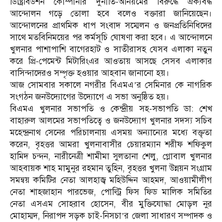
ডিষ্ট্রিবিউশন কোম্পানীর দুর্নীতি-অনিয়মের বিরুদ্ধে ঐক্যবদ্ধ
আন্দোলন গড়ে তোলা হবে বলেও বক্তারা জানিয়েছেন।
আন্দোলনের প্রাথমিক ধাপ সংবাদ সম্মেলন ও জনপ্রতিনিধিদের
সাথে মতবিনিময়ের পর কর্মসূচি ঘোষণা করা হবে। এ আন্দোলনে
খুলনার পাশাপাশি বাগেরহাট ও সাতীরাসহ যেসব এলাকা নতুন
করে প্রি-পেমেন্ট মিটারিংএর আওতায় আসছে সেসব এলাকার
বাসিন্দাদেরও সম্পৃক্ত হওয়ার আহবান জানানো হয়।
আজ সোমবার সকালে নগরীর বিএমএ’র সেমিনার কে নাগরিক
সংগঠন জনউদ্যোগের উদ্যোগে এ সভা অনুষ্ঠিত হয়।
বিএমএ খুলনার সভাপতি ও কেন্দ্রীয় সহ-সভাপতি ডা: শেখ
বাহারুল আলমের সভাপতিত্বে ও জনউদ্যোগ খুলনার সদস্য সচিব
মহেন্দ্রনাথ সেনের পরিচালনায় এসময় অন্যান্যের মধ্যে বক্তৃতা
করেন, বৃহত্তর আমরা খুলনাবাসীর চেয়ারম্যান শরীফ শফিকুল
হামিদ চন্দন, নারীনেত্রী শামীমা সুলতানা শেলু, গ্লোবাল খুলনার
আহবায়ক শাহ মামুনুর রহমান তুহিন, বৃহত্তর খুলনা উন্নয়ন সংগ্রাম
সমন্বয় কমিটির নেতা আলহাজ্ব মহিউদ্দিন আহমদ, আওয়ামীলীগ
নেতা শাহজাহান পারভেজ, পোল্ট্রি ফিস ফিড মালিক সমিতির
নেতা এসএম সোহরাব হোসেন, বীর মুক্তিযোদ্ধা মোড়ল নুর
মোহাম্মদ, নিরাপদ সড়ক চাই-নিসচা’র জেলা সাধারণ সম্পাদক ও