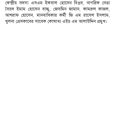
কেন্দ্রীয় সদস্য এসএম ইকবাল হোসেন বিপ্লব, নাগরিক নেতা
সৈয়দ ইমাম হোসেন বাচ্চু, জেসমিন জামান, কামরুল কাজল,
আশরাফ হোসেন, মানবাধিকার কর্মী জি এম রাসেল ইসলাম,
খুলনা প্রেসকাবের সাবেক কোষাধ্য এইচ এম আলাউদ্দিন প্রমুখ।