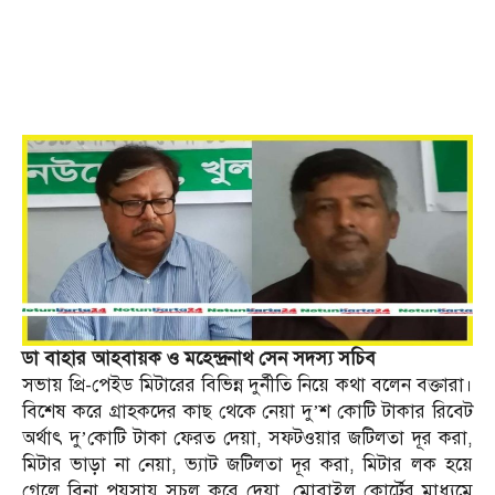
ডা বাহার আহবায়ক ও মহেন্দ্রনাথ সেন সদস্য সচিব
সভায় প্রি-পেইড মিটারের বিভিন্ন দুর্নীতি নিয়ে কথা বলেন বক্তারা।
বিশেষ করে গ্রাহকদের কাছ থেকে নেয়া দু’শ কোটি টাকার রিবেট
অর্থাৎ দু’কোটি টাকা ফেরত দেয়া, সফটওয়ার জটিলতা দূর করা,
মিটার ভাড়া না নেয়া, ভ্যাট জটিলতা দূর করা, মিটার লক হয়ে
গেলে বিনা পয়সায় সচল করে দেয়া, মোবাইল কোর্টের মাধ্যমে