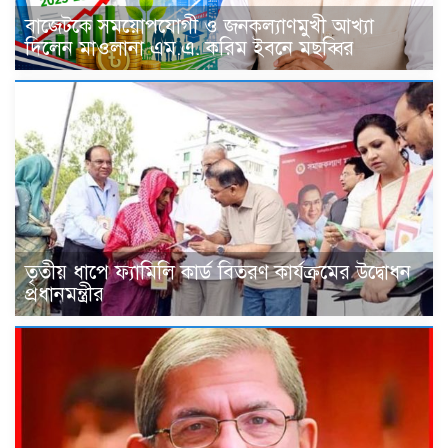
বাজেটকে সময়োপযোগী ও জনকল্যাণমুখী আখ্যা
দিলেন মাওলানা এম.এ. করিম ইবনে মছব্বির
তৃতীয় ধাপে ফ্যামিলি কার্ড বিতরণ কার্যক্রমের উদ্বোধন
প্রধানমন্ত্রীর