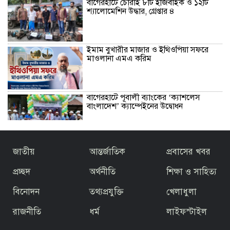
বাগেরহাটে চোরাই ৮টি ইজিবাইক ও ১২টি
শ্যালোমেশিন উদ্ধার, গ্রেপ্তার ৪
ইমাম বুখারীর মাজার ও ইথিওপিয়া সফরে
মাওলানা এমএ করিম
বাগেরহাটে পূবালী ব্যাংকের ‘ক্যাশলেস
বাংলাদেশ’ ক্যাম্পেইনের উদ্বোধন
বাজেটকে সময়োপযোগী ও জনকল্যাণমুখী
জাতীয়
আন্তর্জাতিক
প্রবাসের খবর
আখ্যা দিলেন মাওলানা এম.এ. করিম ইবনে
মছব্বির
প্রচ্ছদ
অর্থনীতি
শিক্ষা ও সাহিত্য
বিনোদন
তথ্যপ্রযুক্তি
খেলাধুলা
তৃতীয় ধাপে ফ্যামিলি কার্ড বিতরণ কার্যক্রমের
উদ্বোধন প্রধানমন্ত্রীর
রাজনীতি
ধর্ম
লাইফস্টাইল