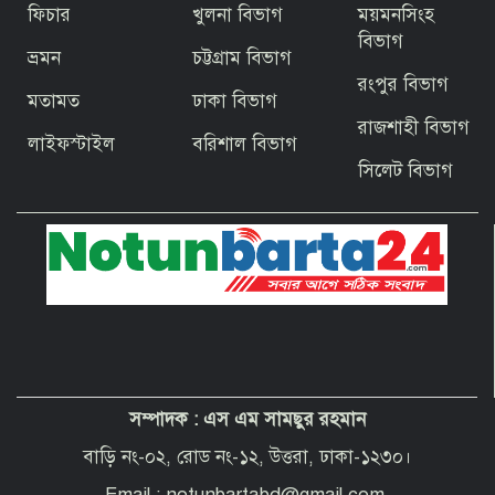
ফিচার
খুলনা বিভাগ
ময়মনসিংহ
জিয়ার স্বাধীনতার ঘোষণার অভয়মন্ত্রে যুদ্ধে
ঝাঁপিয়ে পড়ে মানুষ
বিভাগ
ভ্রমন
চট্টগ্রাম বিভাগ
রংপুর বিভাগ
মতামত
ঢাকা বিভাগ
বাগেরহাটের ফকিরহাটে শেষ মুহূর্তে ব্যস্ত সময়
রাজশাহী বিভাগ
পার করছেন কামারশিল্পীরা
লাইফস্টাইল
বরিশাল বিভাগ
সিলেট বিভাগ
দেশবাসীকে প্রধানমন্ত্রীর ঈদুল আজহার
শুভেচ্ছা
পবিত্র হজ পালনে সৌদি আরব যাচ্ছেন
বাগেরহাট জেলা পরিষদের প্রশাসক ব্যারিস্টার
শেখ জাকির হোসেন
সম্পাদক :
এস এম সামছুর রহমান
“অপরাধী যেই হোক, তার কোনো ছাড় নয়”—
বাগেরহাটের নবাগত পুলিশ সুপার
বাড়ি নং-০২, রোড নং-১২, উত্তরা, ঢাকা-১২৩০।
Email : notunbartabd@gmail.com,