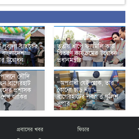
 পূবালী ব্যাংকের
তৃতীয় ধাপে ফ্যামিলি কার্ড
স বাংলাদেশ’
বিতরণ কার্যক্রমের উদ্বোধন
ের উদ্বোধন
প্রধানমন্ত্রীর
জ পালনে সৌদি
“অপরাধী যেই হোক, তার
ছেন বাগেরহাট
কোনো ছাড় নয়”—
ষদের প্রশাসক
বাগেরহাটের নবাগত পুলিশ
ার শেখ জাকির
সুপার
প্রবাসের খবর
ফিচার