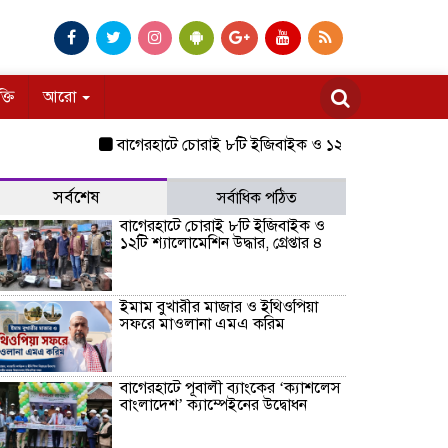
ক্তি
আরো
বাগেরহাটে চোরাই ৮টি ইজিবাইক ও ১২টি শ্যালোমেশিন উদ্ধার, গ্রেপ
সর্বশেষ
সর্বাধিক পঠিত
বাগেরহাটে চোরাই ৮টি ইজিবাইক ও
১২টি শ্যালোমেশিন উদ্ধার, গ্রেপ্তার ৪
ইমাম বুখারীর মাজার ও ইথিওপিয়া
সফরে মাওলানা এমএ করিম
বাগেরহাটে পূবালী ব্যাংকের ‘ক্যাশলেস
বাংলাদেশ’ ক্যাম্পেইনের উদ্বোধন