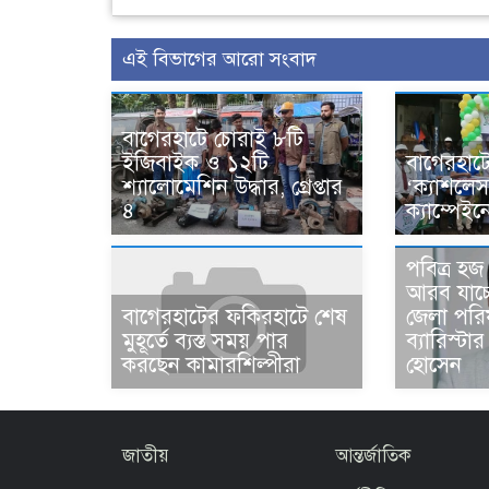
এই বিভাগের আরো সংবাদ
বাগেরহাটে চোরাই ৮টি
ইজিবাইক ও ১২টি
বাগেরহাটে
শ্যালোমেশিন উদ্ধার, গ্রেপ্তার
‘ক্যাশলে
৪
ক্যাম্পেইন
পবিত্র হ
আরব যাচ্
জেলা পরি
বাগেরহাটের ফকিরহাটে শেষ
ব্যারিস্ট
মুহূর্তে ব্যস্ত সময় পার
হোসেন
করছেন কামারশিল্পীরা
জাতীয়
আন্তর্জাতিক