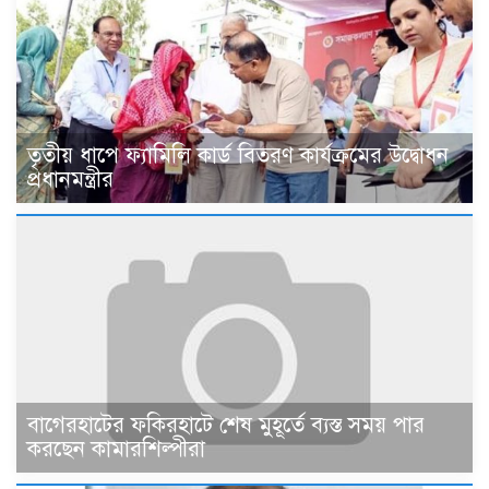
তৃতীয় ধাপে ফ্যামিলি কার্ড বিতরণ কার্যক্রমের উদ্বোধন
প্রধানমন্ত্রীর
বাগেরহাটের ফকিরহাটে শেষ মুহূর্তে ব্যস্ত সময় পার
করছেন কামারশিল্পীরা