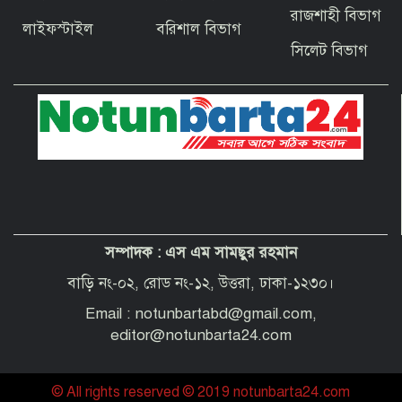
বাগেরহাটের ফকিরহাটে শেষ মুহূর্তে ব্যস্ত সময়
রাজশাহী বিভাগ
পার করছেন কামারশিল্পীরা
লাইফস্টাইল
বরিশাল বিভাগ
সিলেট বিভাগ
দেশবাসীকে প্রধানমন্ত্রীর ঈদুল আজহার
শুভেচ্ছা
পবিত্র হজ পালনে সৌদি আরব যাচ্ছেন
বাগেরহাট জেলা পরিষদের প্রশাসক ব্যারিস্টার
শেখ জাকির হোসেন
সম্পাদক :
এস এম সামছুর রহমান
“অপরাধী যেই হোক, তার কোনো ছাড় নয়”—
বাগেরহাটের নবাগত পুলিশ সুপার
বাড়ি নং-০২, রোড নং-১২, উত্তরা, ঢাকা-১২৩০।
Email : notunbartabd@gmail.com,
editor@notunbarta24.com
© All rights reserved © 2019 notunbarta24.com