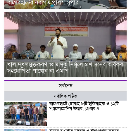
বাগেরহাটের নবাগত পুলিশ সুপার
খাল দখলমুক্তকরণ ও মাদক নির্মূলে প্রশাসনের কার্যকর
সহযোগিতা পাচ্ছেন না এমপি
সর্বশেষ
সর্বাধিক পঠিত
বাগেরহাটে চোরাই ৮টি ইজিবাইক ও ১২টি
শ্যালোমেশিন উদ্ধার, গ্রেপ্তার ৪
ইমাম বুখারীর মাজার ও ইথিওপিয়া সফরে