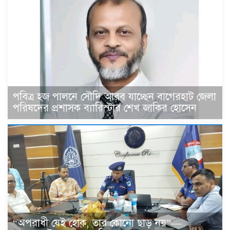
পবিত্র হজ পালনে সৌদি আরব যাচ্ছেন বাগেরহাট জেলা
পরিষদের প্রশাসক ব্যারিস্টার শেখ জাকির হোসেন
“অপরাধী যেই হোক, তার কোনো ছাড় নয়”—