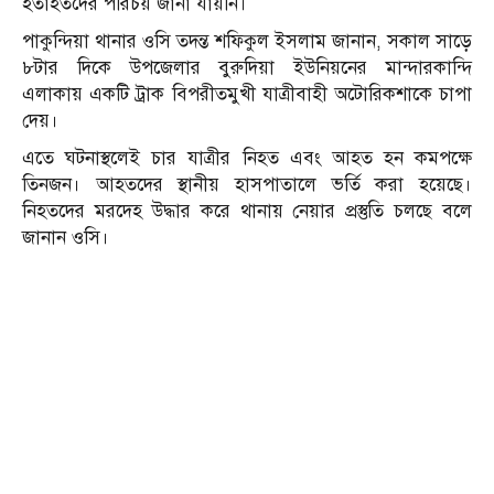
হতাহতদের পরিচয় জানা যায়নি।
পাকুন্দিয়া থানার ওসি তদন্ত শফিকুল ইসলাম জানান, সকাল সাড়ে
৮টার দিকে উপজেলার বুরুদিয়া ইউনিয়নের মান্দারকান্দি
এলাকায় একটি ট্রাক বিপরীতমুখী যাত্রীবাহী অটোরিকশাকে চাপা
দেয়।
এতে ঘটনাস্থলেই চার যাত্রীর নিহত এবং আহত হন কমপক্ষে
তিনজন। আহতদের স্থানীয় হাসপাতালে ভর্তি করা হয়েছে।
নিহতদের মরদেহ উদ্ধার করে থানায় নেয়ার প্রস্তুতি চলছে বলে
জানান ওসি।