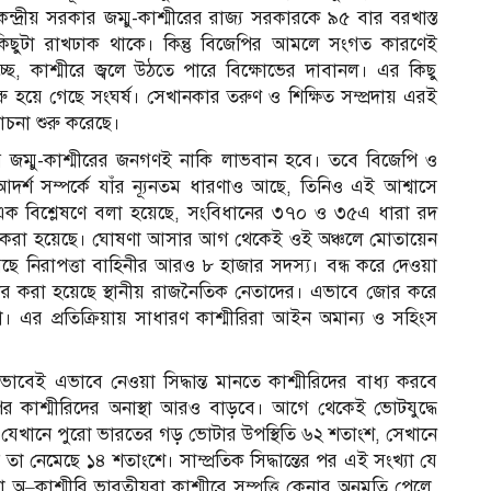
্রীয় সরকার জম্মু-কাশ্মীরের রাজ্য সরকারকে ৯৫ বার বরখাস্ত
ছুটা রাখঢাক থাকে। কিন্তু বিজেপির আমলে সংগত কারণেই
হচ্ছে, কাশ্মীরে জ্বলে উঠতে পারে বিক্ষোভের দাবানল। এর কিছু
হয়ে গেছে সংঘর্ষ। সেখানকার তরুণ ও শিক্ষিত সম্প্রদায় এরই
লোচনা শুরু করেছে।
 জম্মু-কাশ্মীরের জনগণই নাকি লাভবান হবে। তবে বিজেপি ও
র্শ সম্পর্কে যাঁর ন্যূনতম ধারণাও আছে, তিনিও এই আশ্বাসে
 এক বিশ্লেষণে বলা হয়েছে, সংবিধানের ৩৭০ ও ৩৫এ ধারা রদ
সরণ করা হয়েছে। ঘোষণা আসার আগ থেকেই ওই অঞ্চলে মোতায়েন
 নিরাপত্তা বাহিনীর আরও ৮ হাজার সদস্য। বন্ধ করে দেওয়া
্তার করা হয়েছে স্থানীয় রাজনৈতিক নেতাদের। এভাবে জোর করে
রা। এর প্রতিক্রিয়ায় সাধারণ কাশ্মীরিরা আইন অমান্য ও সহিংস
কভাবেই এভাবে নেওয়া সিদ্ধান্ত মানতে কাশ্মীরিদের বাধ্য করবে
র কাশ্মীরিদের অনাস্থা আরও বাড়বে। আগে থেকেই ভোটযুদ্ধে
 যেখানে পুরো ভারতের গড় ভোটার উপস্থিতি ৬২ শতাংশ, সেখানে
া নেমেছে ১৪ শতাংশে। সাম্প্রতিক সিদ্ধান্তের পর এই সংখ্যা যে
–কাশ্মীরি ভারতীয়রা কাশ্মীরে সম্পত্তি কেনার অনুমতি পেলে,