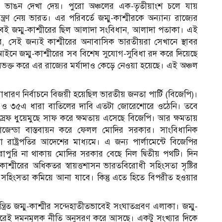
 ভাঙন দেখা দেয়। পুরো অঞ্চলের এক-তৃতীয়াংশ চলে যায়
্ত্রণ নেয় ভারত। এর পরিবর্তে জম্মু-কাশ্মীরকে অন্যান্য রাজ্যের
বেই জম্মু-কাশ্মীরের ছিল আলাদা সংবিধান, আলাদা পতাকা। এই
রে, সেই জন্যই কাশ্মীরের অনাবাসিক ভারতীয়রা সেখানে স্থাবর
নে জম্মু-কাশ্মীরের সব বিশেষ সুযোগ-সুবিধা রদ করে দিয়েছে
বিভক্ত করে এর রাজ্যের মর্যাদাও কেড়ে নেওয়া হয়েছে। এই অঞ্চল
াধারণ নির্বাচনে বিজয়ী হয়েছিল ভারতীয় জনতা পার্টি (বিজেপি)।
 ও ৩৫এ ধারা বাতিলের দাবি এতটা জোরেশোরে ওঠেনি। তবে
স্রেফ ধুয়েমুছে সাফ করে ক্ষমতায় এসেছে বিজেপি। আর ক্ষমতায়
াজেন্ডা বাস্তবায়ন করে ফেলল মোদির সরকার। সাংবিধানিক
রাষ্ট্রপতির আদেশের মাধ্যমে। এ জন্য পার্লামেন্টে বিজেপির
ুরোপুরি না থাকায় মোদির সরকার বেছে নিল দ্বিতীয় পথটি। দিন
শ্মীরের অধিকতর স্বায়ত্তশাসন ভারতবিরোধী সহিংসতা সৃষ্টির
ই সহিংসতা কমিয়ে আনা যাবে। কিন্তু এতে হিতে বিপরীত হওয়ার
্রিত জম্মু-কাশ্মীর সন্দেহাতীতভাবেই সংঘাতপ্রবণ এলাকা। জম্মু-
ন ধরেই দমনমূলক নীতি অনুসরণ করে আসছে। একটু সংখ্যার দিকে