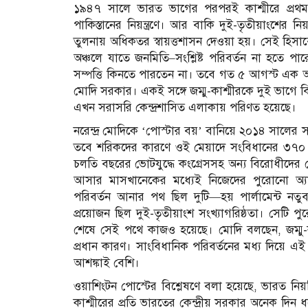
১৯৪৭ সালে ভারত ভাগের পরপরই কাশ্মীরে প্রথম
পাকিস্তানের নিয়ন্ত্রণে। আর বাকি দুই-তৃতীয়াংশের নিয়ন
তুলনায় অধিকতর স্বায়ত্তশাসন দেওয়া হয়। সেই হিসা
অঞ্চলে যাতে জনমিতি–সংশ্লিষ্ট পরিবর্তন না হতে পা
সম্পত্তি কিনতে পারতেন না। তবে গত ৫ আগস্ট এক আই
মোদি সরকার। একই সঙ্গে জম্মু-কাশ্মীরকে দুই ভাগে 
এখন সরাসরি কেন্দ্রশাসিত এলাকায় পরিণত হয়েছে।
নরেন্দ্র মোদিকে ‘পোস্টার বয়’ বানিয়ে ২০১৪ সালের স
তবে শরিকদের কারণে ওই মেয়াদে সংবিধানের ৩৭০
চলতি বছরের ভোটযুদ্ধে কংগ্রেসসহ অন্য বিরোধীদের 
আসার মাসখানেকের মধ্যেই নিজেদের পুরোনো অ্য
পরিবর্তন আনার পথ ছিল দুটি—হয় পার্লামেন্ট নতুবা 
প্রয়োজন ছিল দুই-তৃতীয়াংশ সংখ্যাগরিষ্ঠতা। সেটি প
শেষে সেই পথে কাজও হয়েছে। মোদি বলছেন, জম্মু-কা
প্রধান কারণ। সাংবিধানিক পরিবর্তনের মধ্য দিয়ে এ
আশঙ্কাই বেশি।
ওয়াশিংটন পোস্টের বিশ্লেষণে বলা হয়েছে, ভারত নিয়ন্ত
কাশ্মীরের প্রতি ভারতের কেন্দ্রীয় সরকার অনেক দি