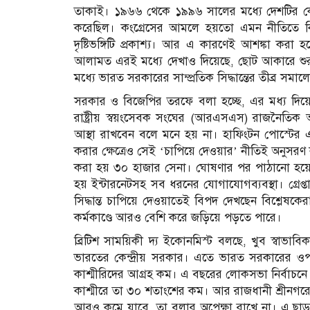
তাকাই। ১৯৬৬ থেকে ১৯৯৬ সালের মধ্যে দেশটির কেন্দ
করেছিল। কংগ্রেসের আমলে হয়তো এমন নীতিতে কি
দৃষ্টিভঙ্গিটি প্রকাশ্য। আর এ কারণেই আশঙ্কা করা 
আলামত এরই মধ্যে দেখাও দিয়েছে, ছোট আকারে শুরু 
মধ্যে ভারত সরকারের সাম্প্রতিক সিদ্ধান্তের তীব্র সমা
সরকার ও বিজেপির তরফে বলা হচ্ছে, এর মধ্য দিয়ে
রাষ্ট্রীয় স্বয়ংসেবক সংঘের (আরএসএস) রাজনৈতিক আদ
আস্থা রাখবেন বলে মনে হয় না। হাফিংটন পোস্টের
করার ক্ষেত্রেও সেই ‘চাপিয়ে দেওয়ার’ নীতিই অনু
করা হয় ৩০ হাজার সেনা। ঘোষণার পর পাঠানো হয়েছে
হয় ইন্টারনেটসহ সব ধরনের যোগাযোগব্যবস্থা। গ্রেপ
সিদ্ধান্ত চাপিয়ে দেওয়াতেই বিপদ দেখছেন বিশ্লেষকে
কর্মকাণ্ডে আরও বেশি করে জড়িয়ে পড়তে পারে।
ব্রিটিশ সাময়িকী দ্য ইকোনমিস্ট বলছে, খুব স্বাভাবি
ভারতের কেন্দ্রীয় সরকার। এতে ভারত সরকারের ওপ
কাশ্মীরিদের আগ্রহ কম। এ বছরের লোকসভা নির্বাচনে
কাশ্মীরে তা ৩০ শতাংশের কম। আর রাজধানী শ্রীনগরে ত
আরও কমে যাবে, তা বলার অপেক্ষা রাখে না। এ ছাড়া অ