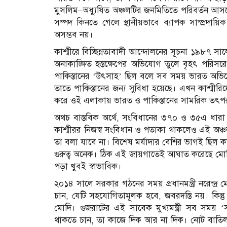
মুসলিম–অধ্যুষিত অঞ্চলটির জনমিতিতে পরিবর্তন আসবে বল
সম্পদ কিনতে গেলে স্থানীয়ভাবে ব্যাপক সাম্প্রদ
অসম্ভব নয়।
কাশ্মীরে বিচ্ছিন্নতাবাদী আন্দোলনের সূচনা ১৯৮৭ সাল
অনাকাঙ্ক্ষিত হস্তক্ষেপের অভিযোগ তুলে বৃহৎ পরিস
পাকিস্তানের ‘উৎসাহ’ ছিল বলে সব সময় ভারত অভিয
তাতে পাকিস্তানের জন্য সুবিধা হয়েছে। এখন কাশ্মীরি
করে ওই এলাকায় ভারত ও পাকিস্তানের সামরিক তৎপরতা 
অথচ বাস্তবিক অর্থে, সংবিধানের ৩৭০ ও ৩৫এ ধারা দী
কাশ্মীরর নিজস্ব সংবিধান ও পতাকা থাকলেও এই অঞ্চল
তা বলা যাবে না। বিশেষ মর্যাদার বেশির ভাগই ছিল কা
গুরুত্ব অনেক। ঠিক এই জায়গাতেই আঘাত করেছে ম
পড়া খুবই স্বাভাবিক।
২০১৪ সালে সরকার গঠনের সময় প্রধানমন্ত্রী নরেন্দ্
চান, যেটি সহযোগিতামূলক হবে, জবরদস্তি নয়। কিন্তু
মোদি। গুজরাটের এই সাবেক মুখ্যমন্ত্রী সব সময়
থাকতে চান, তা কাজে দিক আর না দিক। নোট বাতিল ব