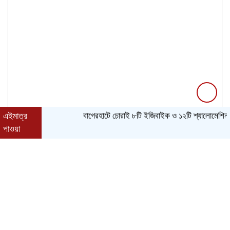
এইমাত্র
বাগেরহাটে চোরাই ৮টি ইজিবাইক ও ১২টি শ্যালোমেশিন উদ্ধার, 
পাওয়া
রবিবার, ০৯ অগাস্ট ২০২৬, ০৬:৫২ পূর্বাহ্ন
Toggle