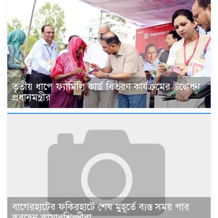
তৃতীয় ধাপে ফ্যামিলি কার্ড বিতরণ কার্যক্রমের উদ্বোধন
প্রধানমন্ত্রীর
বাগেরহাটের ফকিরহাটে শেষ মুহূর্তে ব্যস্ত সময় পার
করছেন কামারশিল্পীরা