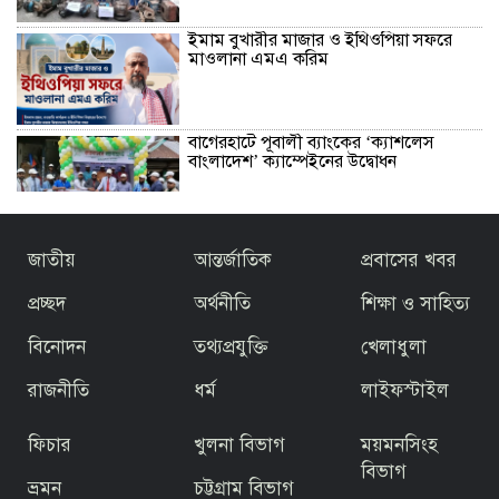
ইমাম বুখারীর মাজার ও ইথিওপিয়া সফরে
মাওলানা এমএ করিম
বাগেরহাটে পূবালী ব্যাংকের ‘ক্যাশলেস
বাংলাদেশ’ ক্যাম্পেইনের উদ্বোধন
বাজেটকে সময়োপযোগী ও জনকল্যাণমুখী
জাতীয়
আন্তর্জাতিক
প্রবাসের খবর
আখ্যা দিলেন মাওলানা এম.এ. করিম ইবনে
মছব্বির
প্রচ্ছদ
অর্থনীতি
শিক্ষা ও সাহিত্য
বিনোদন
তথ্যপ্রযুক্তি
খেলাধুলা
তৃতীয় ধাপে ফ্যামিলি কার্ড বিতরণ কার্যক্রমের
উদ্বোধন প্রধানমন্ত্রীর
রাজনীতি
ধর্ম
লাইফস্টাইল
ফিচার
খুলনা বিভাগ
ময়মনসিংহ
জিয়ার স্বাধীনতার ঘোষণার অভয়মন্ত্রে যুদ্ধে
ঝাঁপিয়ে পড়ে মানুষ
বিভাগ
ভ্রমন
চট্টগ্রাম বিভাগ