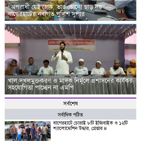
“অপরাধী যেই হোক, তার কোনো ছাড় নয়”—
বাগেরহাটের নবাগত পুলিশ সুপার
খাল দখলমুক্তকরণ ও মাদক নির্মূলে প্রশাসনের কার্যকর
সহযোগিতা পাচ্ছেন না এমপি
সর্বশেষ
সর্বাধিক পঠিত
বাগেরহাটে চোরাই ৮টি ইজিবাইক ও ১২টি
শ্যালোমেশিন উদ্ধার, গ্রেপ্তার ৪