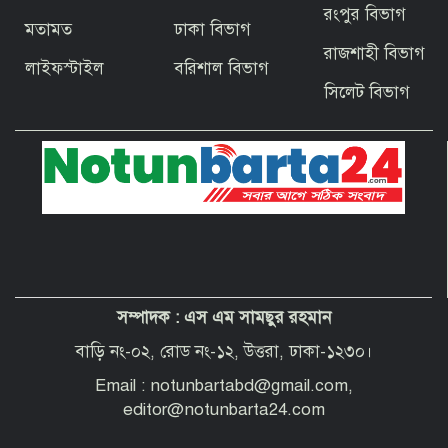
রংপুর বিভাগ
মতামত
ঢাকা বিভাগ
বাগেরহাটের ফকিরহাটে শেষ মুহূর্তে ব্যস্ত সময়
রাজশাহী বিভাগ
পার করছেন কামারশিল্পীরা
লাইফস্টাইল
বরিশাল বিভাগ
সিলেট বিভাগ
দেশবাসীকে প্রধানমন্ত্রীর ঈদুল আজহার
শুভেচ্ছা
পবিত্র হজ পালনে সৌদি আরব যাচ্ছেন
বাগেরহাট জেলা পরিষদের প্রশাসক ব্যারিস্টার
শেখ জাকির হোসেন
সম্পাদক :
এস এম সামছুর রহমান
“অপরাধী যেই হোক, তার কোনো ছাড় নয়”—
বাগেরহাটের নবাগত পুলিশ সুপার
বাড়ি নং-০২, রোড নং-১২, উত্তরা, ঢাকা-১২৩০।
Email : notunbartabd@gmail.com,
editor@notunbarta24.com