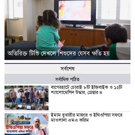
অতিরিক্ত টিভি দেখলে শিশুদের যেসব ক্ষতি হয়
সর্বশেষ
সর্বাধিক পঠিত
বাগেরহাটে চোরাই ৮টি ইজিবাইক ও ১২টি
শ্যালোমেশিন উদ্ধার, গ্রেপ্তার ৪
ইমাম বুখারীর মাজার ও ইথিওপিয়া সফরে
মাওলানা এমএ করিম