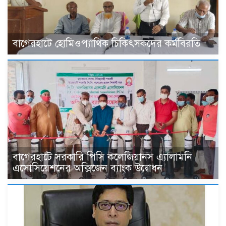
বাগেরহাটে হোমিওপ্যাথিক চিকিৎসকদের কর্মবিরতি
বাগেরহাটে সরকারি পিসি কলেজিয়ানস এ্যালামনি
এসোসিয়েশনের অক্সিজেন ব্যাংক উদ্বোধন