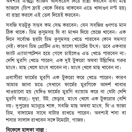
অবশ্যই এক্সট্রা ভার্জিন অলিভয়েল দিয়ে রান্না করবেন এবং মাছ
ভাজলে (ডিপ ফ্রাই থেকে বিরত থাকবেন এতে খাদ্যগুণ নস্ট হয়)
বা রান্না করলে এই তেল দিয়েই করবেন।
সবজি যতটুকু সম্ভব কম সেদ্ধ করবেন। যেন সবজির গুণগত মান
ঠিক থাকে। ডিম কুসুমসহ ঘি বা মাখন দিয়ে ভেজে খাবেন। এক
দিনে সর্বোচ্চ ছয়টা ডিম কুসুমসহ খেতে পারবেন কোন সমস্যা
নেই। কারণ ডিম প্রোটিন এবং ভালো ফ্যাটের উৎস। তবে একবার
ফ্যাট এ্যাডাপটেশন হয়ে গেলে চাইলেও এত খেতে পারবেন না।
দেশি মুরগি খেতে পারেন, এক দুই টুকরো অথবা উল্লিখিত গরুর
মাংস। মাছ খেলে মাংস খাবেন না। মাংস খেলে মাছ খাবেন না।
প্রবাসীরা ফার্মের মুরগি এক টুকরো করে খেতে পারেন। কারণ
আমার জানা মতে সেখানে ফার্মের মুরগিকে আদর্শ খাবার
খাওয়ানো হয় (যদিও ফার্মের মুরগি ব্যায়াম করে না যেটা দেশি
মুরগি করে)। দুম্বা, উট, ভেড়ার, মাংস খেলে এক টুকরোর বেশি
নয়। দুপুরের ম্যানুতে শাক, সবজি মাছ অথবা মাংস, ঘি’এ ভাজা
ডিম, বাদামের সাথে বাটার রাখতে পারেন। অবশ্যই শসা বা
শসার সালাদ রাখবেন সঙ্গে টমেটো, গাজর।
বিকেলে হালকা নাস্তা :