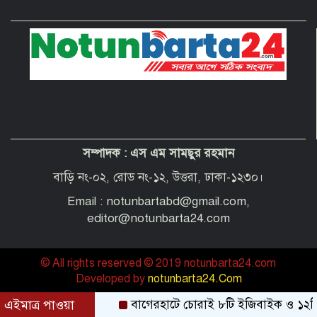
দেশবাসীকে প্রধানমন্ত্রীর ঈদুল আজহার
শুভেচ্ছা
পবিত্র হজ পালনে সৌদি আরব যাচ্ছেন
বাগেরহাট জেলা পরিষদের প্রশাসক ব্যারিস্টার
শেখ জাকির হোসেন
সম্পাদক :
এস এম সামছুর রহমান
“অপরাধী যেই হোক, তার কোনো ছাড় নয়”—
বাগেরহাটের নবাগত পুলিশ সুপার
বাড়ি নং-০২, রোড নং-১২, উত্তরা, ঢাকা-১২৩০।
Email : notunbartabd@gmail.com,
editor@notunbarta24.com
© All rights reserved © 2019 notunbarta24.com
Developed by
notunbarta24.Com
এইমাত্র পাওয়া
বাগেরহাটে চোরাই ৮টি ইজিবাইক ও ১২টি শ্যালোমেশ