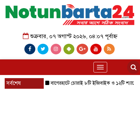
শুক্রবার, ০৭ অগাস্ট ২০২৬, ০৪:০৭ পূর্বাহ্ন
Toggle
navigation
সর্বশেষ
বাগেরহাটে চোরাই ৮টি ইজিবাইক ও ১২টি শ্যালোমেশিন উদ্ধা