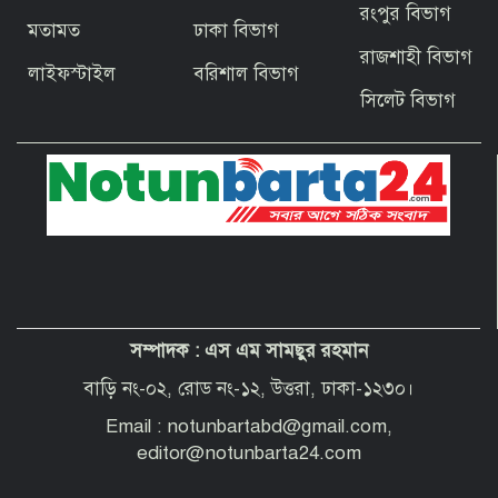
রংপুর বিভাগ
মতামত
ঢাকা বিভাগ
বাগেরহাটের ফকিরহাটে শেষ মুহূর্তে ব্যস্ত সময়
রাজশাহী বিভাগ
পার করছেন কামারশিল্পীরা
লাইফস্টাইল
বরিশাল বিভাগ
সিলেট বিভাগ
দেশবাসীকে প্রধানমন্ত্রীর ঈদুল আজহার
শুভেচ্ছা
পবিত্র হজ পালনে সৌদি আরব যাচ্ছেন
বাগেরহাট জেলা পরিষদের প্রশাসক ব্যারিস্টার
শেখ জাকির হোসেন
সম্পাদক :
এস এম সামছুর রহমান
“অপরাধী যেই হোক, তার কোনো ছাড় নয়”—
বাগেরহাটের নবাগত পুলিশ সুপার
বাড়ি নং-০২, রোড নং-১২, উত্তরা, ঢাকা-১২৩০।
Email : notunbartabd@gmail.com,
editor@notunbarta24.com