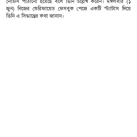
নোটিস পাঠানো হয়েছে বলে তিনি উল্লেখ করেন। মঙ্গলবার (১
জুন) নিজের ভেরিফায়েড ফেসবুক পেজে একটি স্ট্যাটাস দিয়ে
তিনি এ সিদ্ধান্তের কথা জানান।