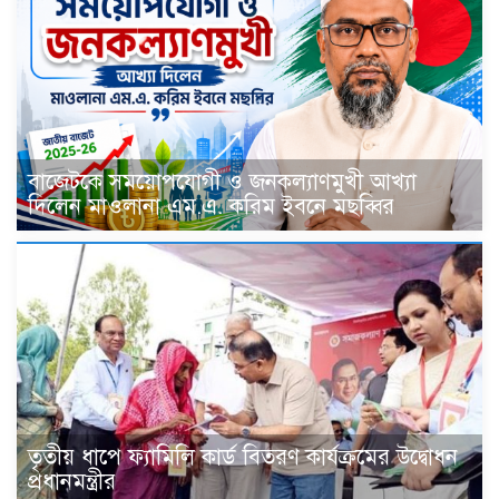
বাজেটকে সময়োপযোগী ও জনকল্যাণমুখী আখ্যা
দিলেন মাওলানা এম.এ. করিম ইবনে মছব্বির
তৃতীয় ধাপে ফ্যামিলি কার্ড বিতরণ কার্যক্রমের উদ্বোধন
প্রধানমন্ত্রীর