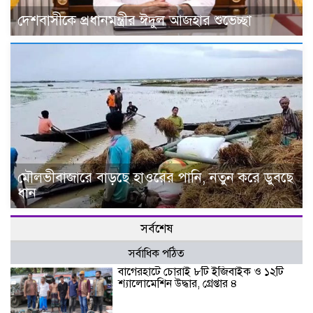
দেশবাসীকে প্রধানমন্ত্রীর ঈদুল আজহার শুভেচ্ছা
মৌলভীবাজারে বাড়ছে হাওরের পানি, নতুন করে ডুবছে
ধান
সর্বশেষ
সর্বাধিক পঠিত
বাগেরহাটে চোরাই ৮টি ইজিবাইক ও ১২টি
শ্যালোমেশিন উদ্ধার, গ্রেপ্তার ৪