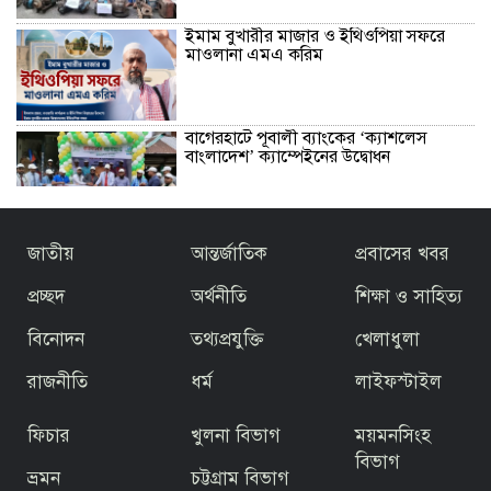
ইমাম বুখারীর মাজার ও ইথিওপিয়া সফরে
মাওলানা এমএ করিম
বাগেরহাটে পূবালী ব্যাংকের ‘ক্যাশলেস
বাংলাদেশ’ ক্যাম্পেইনের উদ্বোধন
বাজেটকে সময়োপযোগী ও জনকল্যাণমুখী
জাতীয়
আন্তর্জাতিক
প্রবাসের খবর
আখ্যা দিলেন মাওলানা এম.এ. করিম ইবনে
মছব্বির
প্রচ্ছদ
অর্থনীতি
শিক্ষা ও সাহিত্য
বিনোদন
তথ্যপ্রযুক্তি
খেলাধুলা
তৃতীয় ধাপে ফ্যামিলি কার্ড বিতরণ কার্যক্রমের
উদ্বোধন প্রধানমন্ত্রীর
রাজনীতি
ধর্ম
লাইফস্টাইল
ফিচার
খুলনা বিভাগ
ময়মনসিংহ
জিয়ার স্বাধীনতার ঘোষণার অভয়মন্ত্রে যুদ্ধে
ঝাঁপিয়ে পড়ে মানুষ
বিভাগ
ভ্রমন
চট্টগ্রাম বিভাগ