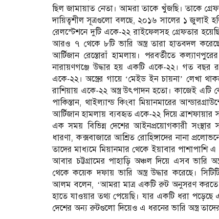
ছিল জামায়াত নেতা। আমরা তাকে খুঁজছি। তাকে গ্রে
দায়িত্বশীল সূত্রগুলো বলছে, ২০১৬ সালের ১ জুলাই 
রেলস্টেশনে দুটি একে-২২ রাইফেলসহ গ্রেফতার হয়ে
আরও ৭ থেকে ৮টি ভারি অস্ত্র তারা হাতবদল করেছে
আর্টিজান রেস্তোরাঁ হামলায়। পরবর্তীতে কল্যাণপুরে
নারায়ণগঞ্জে উদ্ধার হয় একটি একে-২২। গত বছর রং
একে-২২। অস্ত্রের গায়ে ‘মেইড ইন চায়না’ লেখা থাকল
রাশিয়ায় একে-২২ অস্ত্র উৎপাদন হতো। কাজেই এটি ক
পাকিস্তান, থাইল্যান্ড কিংবা মিয়ানমারের আন্ডারগ্রাউ
আর্টিজান হামলায় ব্যবহৃত একে-২২ দিয়ে ব্রাশফায়ার 
এক সময় বিভিন্ন দেশের আইনপ্রয়োগকারী সংস্থার সদস্
ধারণা, কক্সবাজারে আশ্রিত রোহিঙ্গাদের নানা প্রলোভন
তাদের মাধ্যমে মিয়ানমার থেকে ইয়াবার পাশাপাশি এ ধ
আবার চট্টগ্রামের পাহাড়ি অঞ্চল দিয়ে এসব ভারি অস্ত্
থেকে কয়েক দফায় ভারি অস্ত্র উদ্ধার করেছে। সিটিট
আলম বলেন, ‘আমরা মাত্র একটি রুট অনুসরণ করতে গিয়ে
হাতে যাওয়ার তথ্য পেয়েছি। যার একটি ধরা পড়েছে এব
দেশের অন্য রুটগুলো দিয়েও এ ধরনের ভারি অস্ত্র তাদ