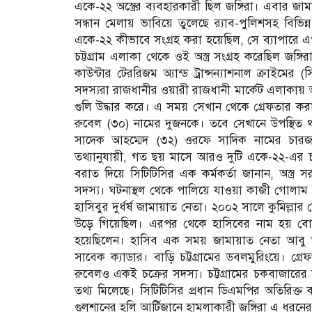
একে-২২ অস্ত্রের ব্যবহারকারী ছিল জঙ্গিরা। এবার জা
সন্ধান মেলায় ভাবিয়ে তুলেছে র‌্যাব-পুলিশসহ বিভিন্
একে-২২ কীভাবে সংগ্রহ করা হয়েছিল, সে ব্যাপারে এখনো
চট্টগ্রাম এলাকা থেকে ওই অস্ত্র সংগ্রহ করেছিল জঙ
কাউন্টার টেররিজম অ্যান্ড ট্রান্সন্যাশনাল ক্রাইমের 
সদস্যরা রাজধানীর ওয়ারী রাজধানী মার্কেট এলাকায় 
গুলি উদ্ধার করে। এ সময় সেখান থেকে গ্রেফতার 
রুবেল (৩০) নামের দুজনকে। তবে সেখানে উপস্থিত থ
সাদেক আহম্মেদ (৩২) ওরফে সাদিক নামের চারজন
তথ্যানুযায়ী, গত ছয় মাসে আরও দুটি একে-২২-এর চাল
বরাত দিয়ে সিটিটিসির এক কর্মকর্তা জানান, অস্ত্র
সদস্য। ঘটনাস্থল থেকে পালিয়ে যাওয়া কাজী গোলাম কি
হাসিবুর দুর্ধর্ষ জামায়াত নেতা। ২০০২ সালে কুমিল্লার
উড়ে গিয়েছিল। এরপর থেকে হাসিবের নাম হয় বোমা হ
হয়েছিলেন। হাসিব এক সময় জামায়াত নেতা আবু তাহ
সাবেক ক্যাডার। বাড়ি চট্টগ্রামের ডবলমুরিংয়ে। গ্
রুবেলও একই চক্রের সদস্য। চট্টগ্রামের চকবাজারের 
তথ্য মিলেছে। সিটিটিসির প্রধান ডিএমপির অতিরিক
গুলশানের হলি আর্টিজানে হামলাকারী জঙ্গিরা এ ধরনের অস্