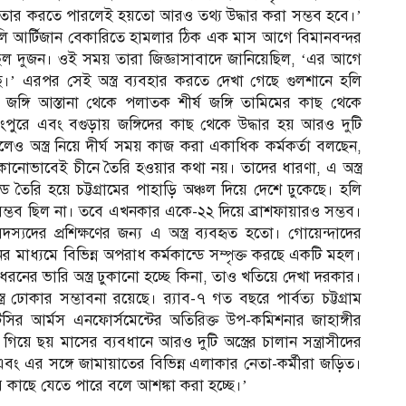
ফতার করতে পারলেই হয়তো আরও তথ্য উদ্ধার করা সম্ভব হবে।’
হলি আর্টিজান বেকারিতে হামলার ঠিক এক মাস আগে বিমানবন্দর
ছিল দুজন। ওই সময় তারা জিজ্ঞাসাবাদে জানিয়েছিল, ‘এর আগে
।’ এরপর সেই অস্ত্র ব্যবহার করতে দেখা গেছে গুলশানে হলি
র জঙ্গি আস্তানা থেকে পলাতক শীর্ষ জঙ্গি তামিমের কাছ থেকে
পুরে এবং বগুড়ায় জঙ্গিদের কাছ থেকে উদ্ধার হয় আরও দুটি
েও অস্ত্র নিয়ে দীর্ঘ সময় কাজ করা একাধিক কর্মকর্তা বলছেন,
োনোভাবেই চীনে তৈরি হওয়ার কথা নয়। তাদের ধারণা, এ অস্ত্র
ন্ডে তৈরি হয়ে চট্টগ্রামের পাহাড়ি অঞ্চল দিয়ে দেশে ঢুকেছে। হলি
সম্ভব ছিল না। তবে এখনকার একে-২২ দিয়ে ব্রাশফায়ারও সম্ভব।
যদের প্রশিক্ষণের জন্য এ অস্ত্র ব্যবহৃত হতো। গোয়েন্দাদের
ের মাধ্যমে বিভিন্ন অপরাধ কর্মকান্ডে সম্পৃক্ত করছে একটি মহল।
রনের ভারি অস্ত্র ঢুকানো হচ্ছে কিনা, তাও খতিয়ে দেখা দরকার।
র ঢোকার সম্ভাবনা রয়েছে। র‌্যাব-৭ গত বছরে পার্বত্য চট্টগ্রাম
িসির আর্মস এনফোর্সমেন্টের অতিরিক্ত উপ-কমিশনার জাহাঙ্গীর
 ছয় মাসের ব্যবধানে আরও দুটি অস্ত্রের চালান সন্ত্রাসীদের
ং এর সঙ্গে জামায়াতের বিভিন্ন এলাকার নেতা-কর্মীরা জড়িত।
ের কাছে যেতে পারে বলে আশঙ্কা করা হচ্ছে।’