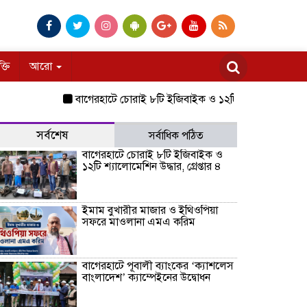
ক্তি
আরো
বাগেরহাটে চোরাই ৮টি ইজিবাইক ও ১২টি শ্যালোমেশিন উদ্ধার, গ্রেপ্
সর্বশেষ
সর্বাধিক পঠিত
বাগেরহাটে চোরাই ৮টি ইজিবাইক ও
১২টি শ্যালোমেশিন উদ্ধার, গ্রেপ্তার ৪
ইমাম বুখারীর মাজার ও ইথিওপিয়া
সফরে মাওলানা এমএ করিম
বাগেরহাটে পূবালী ব্যাংকের ‘ক্যাশলেস
বাংলাদেশ’ ক্যাম্পেইনের উদ্বোধন