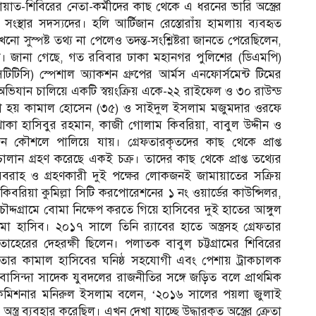
মায়াত-শিবিরের নেতা-কর্মীদের কাছ থেকে এ ধরনের ভারি অস্ত্রের
ন সংস্থার সদস্যদের। হলি আর্টিজান রেস্তোরাঁয় হামলায় ব্যবহৃত
 সুস্পষ্ট তথ্য না পেলেও তদন্ত-সংশ্লিষ্টরা জানতে পেরেছিলেন,
্গিরা। জানা গেছে, গত রবিবার ঢাকা মহানগর পুলিশের (ডিএমপি)
(সিটিটিসি) স্পেশাল অ্যাকশন গ্রুপের আর্মস এনফোর্সমেন্ট টিমের
অভিযান চালিয়ে একটি স্বয়ংক্রিয় একে-২২ রাইফেল ও ৩০ রাউন্ড
করা হয় কামাল হোসেন (৩৫) ও সাইদুল ইসলাম মজুমদার ওরফে
াকা হাসিবুর রহমান, কাজী গোলাম কিবরিয়া, বাবুল উদ্দীন ও
 কৌশলে পালিয়ে যায়। গ্রেফতারকৃতদের কাছ থেকে প্রাপ্ত
ান গ্রহণ করেছে একই চক্র। তাদের কাছ থেকে প্রাপ্ত তথ্যের
 সরবরাহ ও গ্রহণকারী দুই পক্ষের লোকজনই জামায়াতের সক্রিয়
বরিয়া কুমিল্লা সিটি করপোরেশনের ১ নং ওয়ার্ডের কাউন্সিলর,
 চৌদ্দগ্রামে বোমা নিক্ষেপ করতে গিয়ে হাসিবের দুই হাতের আঙ্গুল
াসিব। ২০১৭ সালে তিনি র‌্যাবের হাতে অস্ত্রসহ গ্রেফতার
েরের দেহরক্ষী ছিলেন। পলাতক বাবুল চট্টগ্রামের শিবিরের
রেফতার কামাল হাসিবের ঘনিষ্ঠ সহযোগী এবং পেশায় ট্রাকচালক
বাসিন্দা সাদেক যুবদলের রাজনীতির সঙ্গে জড়িত বলে প্রাথমিক
্ত কমিশনার মনিরুল ইসলাম বলেন, ‘২০১৬ সালের পয়লা জুলাই
ত্র ব্যবহার করেছিল। এখন দেখা যাচ্ছে উদ্ধারকৃত অস্ত্রের ক্রেতা