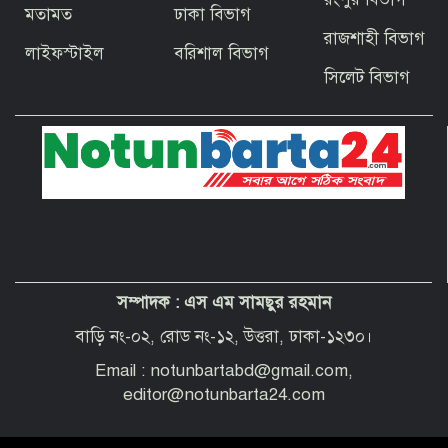
মতামত
ঢাকা বিভাগ
বাগেরহাটের ফকিরহাটে শেষ মুহূর্তে ব্যস্ত সময়
রাজশাহী বিভাগ
পার করছেন কামারশিল্পীরা
লাইফস্টাইল
বরিশাল বিভাগ
সিলেট বিভাগ
দেশবাসীকে প্রধানমন্ত্রীর ঈদুল আজহার
শুভেচ্ছা
পবিত্র হজ পালনে সৌদি আরব যাচ্ছেন
বাগেরহাট জেলা পরিষদের প্রশাসক ব্যারিস্টার
শেখ জাকির হোসেন
সম্পাদক :
এস এম সামছুর রহমান
“অপরাধী যেই হোক, তার কোনো ছাড় নয়”—
বাগেরহাটের নবাগত পুলিশ সুপার
বাড়ি নং-০২, রোড নং-১২, উত্তরা, ঢাকা-১২৩০।
Email : notunbartabd@gmail.com,
editor@notunbarta24.com