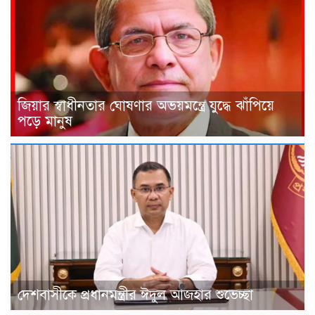
জিয়ার স্বাধীনতার ঘোষণার অভয়মন্ত্রে যুদ্ধে ঝাঁপিয়ে
পড়ে মানুষ
দেশবাসীকে প্রধানমন্ত্রীর ঈদুল আজহার শুভেচ্ছা