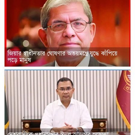
জিয়ার স্বাধীনতার ঘোষণার অভয়মন্ত্রে যুদ্ধে ঝাঁপিয়ে
পড়ে মানুষ
দেশবাসীকে প্রধানমন্ত্রীর ঈদুল আজহার শুভেচ্ছা