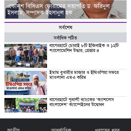
একাদশ বিসিএস ফোরামের সভাপতি ড. ফরিদুল
ইসলাম, সম্পাদক ইহসানুল হক
সর্বশেষ
সর্বাধিক পঠিত
বাগেরহাটে চোরাই ৮টি ইজিবাইক ও ১২টি
শ্যালোমেশিন উদ্ধার, গ্রেপ্তার ৪
ইমাম বুখারীর মাজার ও ইথিওপিয়া সফরে
মাওলানা এমএ করিম
বাগেরহাটে পূবালী ব্যাংকের ‘ক্যাশলেস
বাংলাদেশ’ ক্যাম্পেইনের উদ্বোধন
বাজেটকে সময়োপযোগী ও জনকল্যাণমুখী
জাতীয়
আন্তর্জাতিক
প্রবাসের খবর