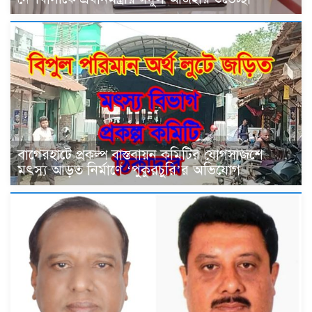
বাগেরহাটে প্রকল্প বাস্তবায়ন কমিটির যোগসাজশে
মৎস্য আড়ত নির্মাণে ‘পুকুরচুরি’র অভিযোগ