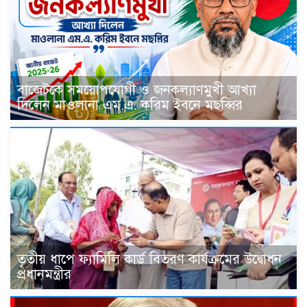
বাজেটকে সময়োপযোগী ও জনকল্যাণমুখী আখ্যা
দিলেন মাওলানা এম.এ. করিম ইবনে মছব্বির
তৃতীয় ধাপে ফ্যামিলি কার্ড বিতরণ কার্যক্রমের উদ্বোধন
প্রধানমন্ত্রীর