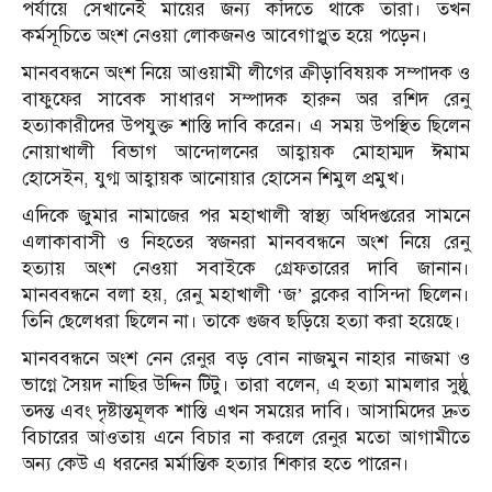
পর্যায়ে সেখানেই মায়ের জন্য কাঁদতে থাকে তারা। তখন
কর্মসূচিতে অংশ নেওয়া লোকজনও আবেগাপ্লুত হয়ে পড়েন।
মানববন্ধনে অংশ নিয়ে আওয়ামী লীগের ক্রীড়াবিষয়ক সম্পাদক ও
বাফুফের সাবেক সাধারণ সম্পাদক হারুন অর রশিদ রেনু
হত্যাকারীদের উপযুক্ত শাস্তি দাবি করেন। এ সময় উপস্থিত ছিলেন
নোয়াখালী বিভাগ আন্দোলনের আহ্বায়ক মোহাম্মদ ঈমাম
হোসেইন, যুগ্ম আহ্বায়ক আনোয়ার হোসেন শিমুল প্রমুখ।
এদিকে জুমার নামাজের পর মহাখালী স্বাস্থ্য অধিদপ্তরের সামনে
এলাকাবাসী ও নিহতের স্বজনরা মানববন্ধনে অংশ নিয়ে রেনু
হত্যায় অংশ নেওয়া সবাইকে গ্রেফতারের দাবি জানান।
মানববন্ধনে বলা হয়, রেনু মহাখালী ‘জ’ ব্লকের বাসিন্দা ছিলেন।
তিনি ছেলেধরা ছিলেন না। তাকে গুজব ছড়িয়ে হত্যা করা হয়েছে।
মানববন্ধনে অংশ নেন রেনুর বড় বোন নাজমুন নাহার নাজমা ও
ভাগ্নে সৈয়দ নাছির উদ্দিন টিটু। তারা বলেন, এ হত্যা মামলার সুষ্ঠু
তদন্ত এবং দৃষ্টান্তমূলক শাস্তি এখন সময়ের দাবি। আসামিদের দ্রুত
বিচারের আওতায় এনে বিচার না করলে রেনুর মতো আগামীতে
অন্য কেউ এ ধরনের মর্মান্তিক হত্যার শিকার হতে পারেন।