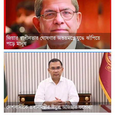
জিয়ার স্বাধীনতার ঘোষণার অভয়মন্ত্রে যুদ্ধে ঝাঁপিয়ে
পড়ে মানুষ
দেশবাসীকে প্রধানমন্ত্রীর ঈদুল আজহার শুভেচ্ছা