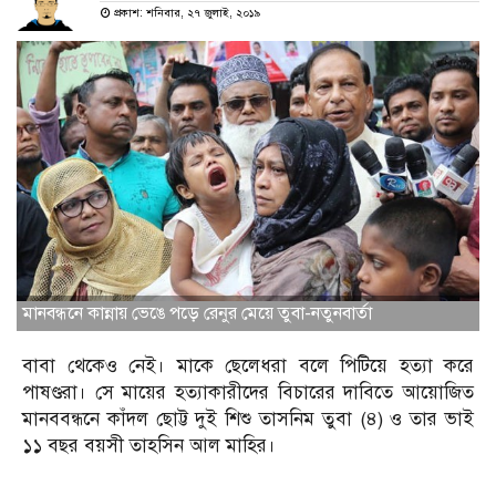
প্রকাশ: শনিবার, ২৭ জুলাই, ২০১৯
মানবন্ধনে কান্নায় ভেঙে পড়ে রেনুর মেয়ে তুবা-নতুনবার্তা
বাবা থেকেও নেই। মাকে ছেলেধরা বলে পিটিয়ে হত্যা করে
পাষণ্ডরা। সে মায়ের হত্যাকারীদের বিচারের দাবিতে আয়োজিত
মানববন্ধনে কাঁদল ছোট্ট দুই শিশু তাসনিম তুবা (৪) ও তার ভাই
১১ বছর বয়সী তাহসিন আল মাহির।