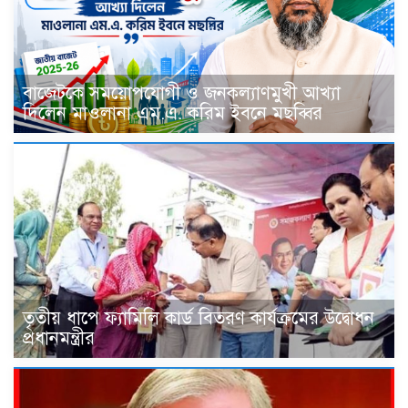
বাজেটকে সময়োপযোগী ও জনকল্যাণমুখী আখ্যা
দিলেন মাওলানা এম.এ. করিম ইবনে মছব্বির
তৃতীয় ধাপে ফ্যামিলি কার্ড বিতরণ কার্যক্রমের উদ্বোধন
প্রধানমন্ত্রীর