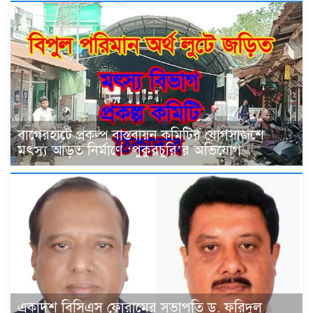
বাগেরহাটে প্রকল্প বাস্তবায়ন কমিটির যোগসাজশে
মৎস্য আড়ত নির্মাণে ‘পুকুরচুরি’র অভিযোগ
একাদশ বিসিএস ফোরামের সভাপতি ড. ফরিদুল