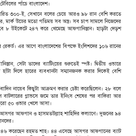
ে টেবিলের পাঁচে বাংলাদেশ।
ির্ধারিত ৩০০-ই, সেখানে বলের চেয়ে আরও ৯৮ রান বেশি করতে
ার, মার্ক উডের মতো গতিময় সব অস্ত্র। সব চাপ সামলে নিজেদের
বাবে ৮ উইকেটে ২৪৭ করে থেমেছে আফগানিস্তান। হাড়টা দেড়শ
ের রেকর্ড। এর আগে বাংলাদেশের বিপক্ষে ইংলিশদের ১০৬ রানের
িস্তান, সেটা তাদের ব্যাটিংয়ের শুরুতেই স্পষ্ট। দ্বিতীয় ওভারে
হাঁটা দিলে হারের ব্যবধানটা সম্মানজনক করার দিকেই বেশি
বাদিন নায়েব কিছুটা আক্রমণ করার চেষ্টা করেছিলেন। ২৮ বলে
 বাটলারের গ্লাভসে জমে তার ইনিংস শেষের পর বাকিরা আর
তা পুরো ৫০ ওভার খেলে আসা।
ক আসগর আফগান ও হাসমতউল্লাহ শাহিদির কল্যাণে। দুজনের ৯৪
গানদের।
াহ। ৪৬ করেছেন রহমত শাহ। ৪৪ এসেছে আসগর আফগানের ব্যাট