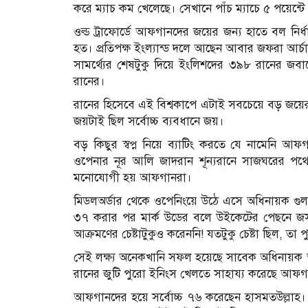
করে ম্যাচ কম খেলেছে। সেখানে পাঁচ ম্যাচে ৫ পয়েন্ট
ওল্ড ট্রাফোর্ডে আফগানদের জয়ের জন্য হাতে বল ন
হত। প্রতিপক্ষ ইংল্যান্ড দলে আছেন আবার জফরা আর্চ
সামর্থ্যের শেষটুকু দিয়ে ইংলিশদের ৩৯৮ রানের জ
রানের।
রানের হিসেবে এই বিশ্বকাপে এটাই সবচেয়ে বড় জয়
জয়টাই ছিল সর্বোচ্চ ব্যবধানে জয়।
বড় কিছুর স্বপ্ন নিয়ে ব্যাটিং করতে যে নামেনি আফগান
ওপেনার নূর আলি জাদরান শূন্যরানে সাজঘরের পথে 
মনোযোগী হয় আফগানরা।
মিডলঅর্ডার থেকে ওপেনিংয়ে উঠে এসে অধিনায়ক গুল
৩৭ করার পর মার্ক উডের বলে উইকেটের পেছনে জস
আক্রমণের চেষ্টাটুকুও করেননি! যতটুকু চেষ্টা ছিল, 
সেই লক্ষ্য অনেকখানি সফল হয়েছে সাবেক অধিনায়
রানের জুটি পুরো ইনিংস খেলতে সাহায্য করেছে আফ
আফগানদের হয়ে সর্বোচ্চ ৭৬ করেছেন হাসমতউল্ল