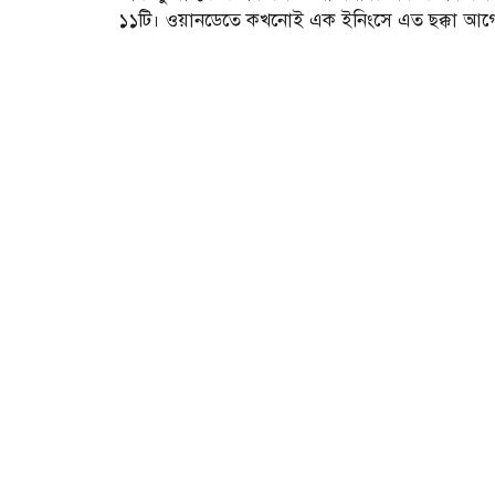
১১টি। ওয়ানডেতে কখনোই এক ইনিংসে এত ছক্কা আ