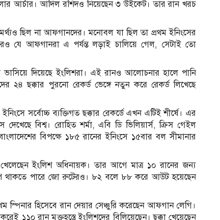
লার আর্চার। আদিল রশিদও নিয়েছেন ৩ উইকেট। তার রান খরচ
সামর্থ্যও ছিল না আফগানদের। মনোবল যা ছিল তা প্রথম ইনিংসের
পরও যে আফগানরা এ পর্যন্ত লড়াই চালিয়ে গেল, সেটাই তো
ায় ভাসিয়ে দিয়েছে ইংলিশরা। এই রানও আলোচনার হালে পানি
েদের ২৪ ছক্কার পুরনো রেকর্ড ভেঙ্গে নতুন করে রেকর্ড লিখেছে
িংসে সর্বোচ্চ ব্যক্তিগত ছক্কার রেকর্ডে এখন এটিই শীর্ষে। এর
েখেছে বিশ্ব। রোহিত শর্মা, এবি ডি ভিলিয়ার্স, ক্রিস গেইল
বাংলাদেশের বিপক্ষে ১৮৫ রানের ইনিংসে ১৫বার বল সীমানার
স খেলেছেন ইংলিশ অধিনায়ক। তার আগে মাত্র ১০ রানের জন্য
ক্ষেপ থাকতে পারে জো রুটেরও। ৮২ বলে ৮৮ করে আউট হয়েছেন
্রথম স্পিনার হিসেবে রান দেয়ার সেঞ্চুরি করেছেন আফগান লেগি।
 ১১০ রান মুক্তহস্তে ইংলিশদের বিলিয়েছেন। ছক্কা খেয়েছেন