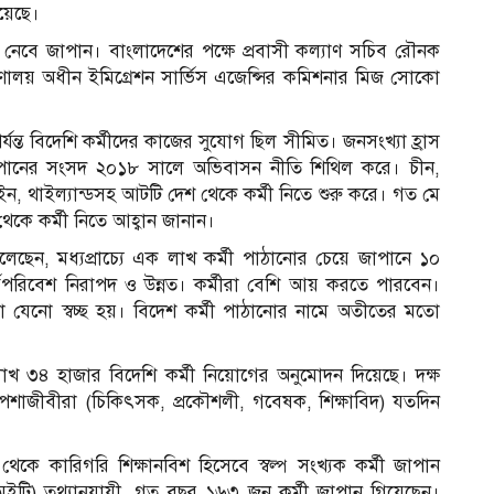
হয়েছে।
 নেবে জাপান। বাংলাদেশের পক্ষে প্রবাসী কল্যাণ সচিব রৌনক
্রণালয় অধীন ইমিগ্রেশন সার্ভিস এজেন্সির কমিশনার মিজ সোকো
ন্ত বিদেশি কর্মীদের কাজের সুযোগ ছিল সীমিত। জনসংখ্যা হ্রাস
া জাপানের সংসদ ২০১৮ সালে অভিবাসন নীতি শিথিল করে। চীন,
ন, থাইল্যান্ডসহ আটটি দেশ থেকে কর্মী নিতে শুরু করে। গত মে
থেকে কর্মী নিতে আহ্বান জানান।
 বলেছেন, মধ্যপ্রাচ্যে এক লাখ কর্মী পাঠানোর চেয়ে জাপানে ১০
মপরিবেশ নিরাপদ ও উন্নত। কর্মীরা বেশি আয় করতে পারবেন।
িয়া যেনো স্বচ্ছ হয়। বিদেশ কর্মী পাঠানোর নামে অতীতের মতো
 ৩৪ হাজার বিদেশি কর্মী নিয়োগের অনুমোদন দিয়েছে। দক্ষ
েশাজীবীরা (চিকিৎসক, প্রকৌশলী, গবেষক, শিক্ষাবিদ) যতদিন
ল থেকে কারিগরি শিক্ষানবিশ হিসেবে স্বল্প সংখ্যক কর্মী জাপান
 (বিএমইটি) তথ্যানুযায়ী, গত বছর ১৬৩ জন কর্মী জাপান গিয়েছেন।