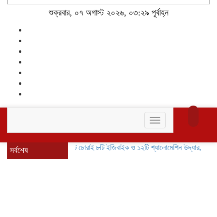
শুক্রবার, ০৭ অগাস্ট ২০২৬, ০৩:২৯ পূর্বাহ্ন
Toggle
navigation
বাগেরহাটে চোরাই ৮টি ইজিবাইক ও ১২টি শ্যালোমেশিন উদ্ধার, গ্রেপ্তার ৪
ই
সর্বশেষ