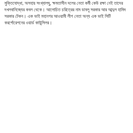
মুক্তিযোদ্ধা, অসহায় সংখ্যালঘু, ক্ষমতাসীন দলের নেতা কর্মী কেউ রক্ষা নেই তাদের
দখলবানিজ্যের কবল থেকে। আলোচিত চরিত্রের নাম ডাবলু সরকার আর আব্দুল হামিদ
সরকার টেকন। এক ভাই মহানগর আওয়ামী লীগ নেতা অন্য এক ভাই সিটি
করর্পোরেশনের ওয়ার্ড কাউন্সিলর।