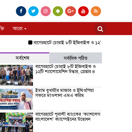
ক্তি
আরো
বাগেরহাটে চোরাই ৮টি ইজিবাইক ও ১২টি শ্যালোমেশিন উদ্ধার, গ্রেপ
সর্বশেষ
সর্বাধিক পঠিত
বাগেরহাটে চোরাই ৮টি ইজিবাইক ও
১২টি শ্যালোমেশিন উদ্ধার, গ্রেপ্তার ৪
ইমাম বুখারীর মাজার ও ইথিওপিয়া
সফরে মাওলানা এমএ করিম
বাগেরহাটে পূবালী ব্যাংকের ‘ক্যাশলেস
বাংলাদেশ’ ক্যাম্পেইনের উদ্বোধন