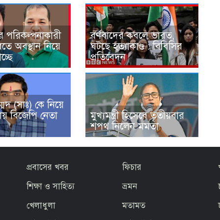
ার পরিকল্পনাকারী
বর্ণবাদের কবলে ভারত,
ারতে অবস্থান নিয়ে
ঘটছে হত্যাকাণ্ড : বিবিসির
চ্ছে
প্রতিবেদন
্মদ (সাঃ) কে নিয়ে
রায় বিজেপি নেতা
মুখ্যমন্ত্রী হিসেবে তৃতীয়বার
শপথ নিলেন মমতা
প্রবাসের খবর
ফিচার
শিক্ষা ও সাহিত্য
ভ্রমন
খেলাধুলা
মতামত