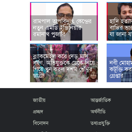
রামপাল তাপবিদ্যুৎ কেন্দ্রের
হাদি হত্য
নতুন এমডি ইঞ্জিনিয়ার
বাপ্পির ভ
রমানাথ পুজারি
যা জানা যা
ব্ল্যাকমেইল করে দেড় মাস
ধর্ষণ, অভিযুক্তকে ডেকে নিয়ে
নবী মোহাম
গিয়ে খুন করল দশম শ্রেণির
কটূক্তি ক
ছাত্রী!
গ্রেপ্তার
জাতীয়
আন্তর্জাতিক
প্রচ্ছদ
অর্থনীতি
বিনোদন
তথ্যপ্রযুক্তি