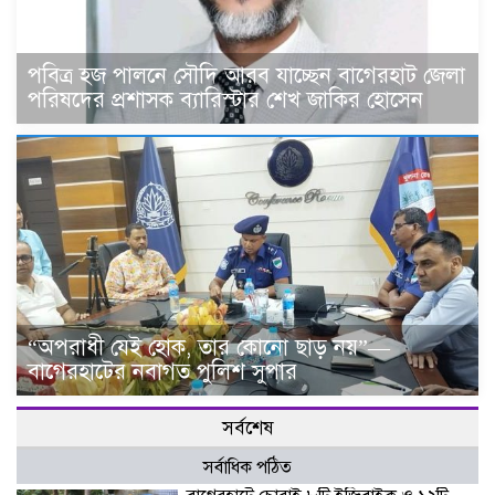
পবিত্র হজ পালনে সৌদি আরব যাচ্ছেন বাগেরহাট জেলা
পরিষদের প্রশাসক ব্যারিস্টার শেখ জাকির হোসেন
“অপরাধী যেই হোক, তার কোনো ছাড় নয়”—
বাগেরহাটের নবাগত পুলিশ সুপার
সর্বশেষ
সর্বাধিক পঠিত