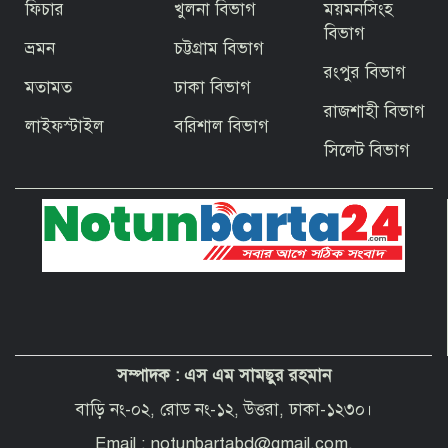
ফিচার
খুলনা বিভাগ
ময়মনসিংহ
জিয়ার স্বাধীনতার ঘোষণার অভয়মন্ত্রে যুদ্ধে
ঝাঁপিয়ে পড়ে মানুষ
বিভাগ
ভ্রমন
চট্টগ্রাম বিভাগ
রংপুর বিভাগ
মতামত
ঢাকা বিভাগ
বাগেরহাটের ফকিরহাটে শেষ মুহূর্তে ব্যস্ত সময়
রাজশাহী বিভাগ
পার করছেন কামারশিল্পীরা
লাইফস্টাইল
বরিশাল বিভাগ
সিলেট বিভাগ
দেশবাসীকে প্রধানমন্ত্রীর ঈদুল আজহার
শুভেচ্ছা
পবিত্র হজ পালনে সৌদি আরব যাচ্ছেন
বাগেরহাট জেলা পরিষদের প্রশাসক ব্যারিস্টার
শেখ জাকির হোসেন
সম্পাদক :
এস এম সামছুর রহমান
“অপরাধী যেই হোক, তার কোনো ছাড় নয়”—
বাগেরহাটের নবাগত পুলিশ সুপার
বাড়ি নং-০২, রোড নং-১২, উত্তরা, ঢাকা-১২৩০।
Email : notunbartabd@gmail.com,