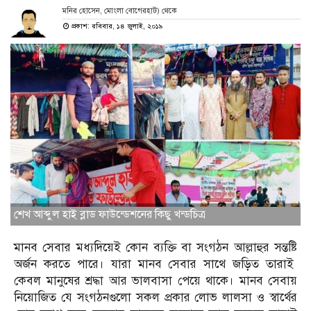
মনির হোসেন, মোংলা বোগেরহাট) থেকে
প্রকাশ: রবিবার, ১৪ জুলাই, ২০১৯
শেখ আব্দুল হাই ব্লাড ফাউন্ডেশনের কিছু খন্ডচিত্র
মানব সেবার মধ্যদিয়েই কোন ব্যক্তি বা সংগঠন আল্লাহুর সন্তষ্টি
অর্জন করতে পারে। যারা মানব সেবার সাথে জড়িত তারাই
কেবল মানুষের শ্রদ্ধা আর ভালবাসা পেয়ে থাকে। মানব সেবায়
নিয়োজিত যে সংগঠনগুলো সকল প্রকার লোভ লালসা ও স্বার্থের