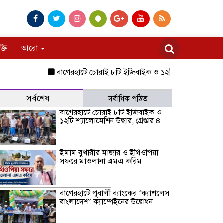
ক্তি
আরো
বাগেরহাটে চোরাই ৮টি ইজিবাইক ও ১২টি শ্যালোমেশিন উদ্ধার, গ্রেপ্
সর্বশেষ
সর্বাধিক পঠিত
বাগেরহাটে চোরাই ৮টি ইজিবাইক ও
১২টি শ্যালোমেশিন উদ্ধার, গ্রেপ্তার ৪
ইমাম বুখারীর মাজার ও ইথিওপিয়া
সফরে মাওলানা এমএ করিম
বাগেরহাটে পূবালী ব্যাংকের ‘ক্যাশলেস
বাংলাদেশ’ ক্যাম্পেইনের উদ্বোধন