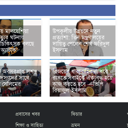
য় মালয়েশিয়া
উপকূলীয় উন্নয়নে নতুন
ৃত্যুর ঘটনায়
প্রত্যাশা: তিন মন্ত্রণালয়ের
 ৩, চিকিৎসক বলছে
দায়িত্ব পেলেন শেখ ফরিদুল
 অ্যাটাক’
ইসলাম
অবসরপ্রাপ্ত সশস্ত্র
বিজয়ের ধারাবাহিকতা ধরে
সদস্যদের সাথে
রাখতে সবাইকে ঐক্যবদ্ধ হয়ে
ার্থী সেলিমের
কাজ করতে হবে —ভিপি
য়
রিয়াজুল ইসলাম
প্রবাসের খবর
ফিচার
শিক্ষা ও সাহিত্য
ভ্রমন