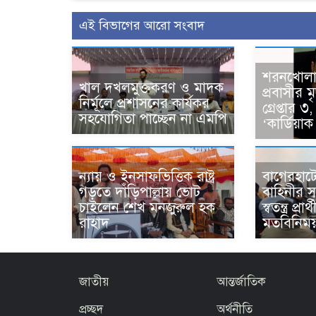
এই বিভাগের আরো সংবাদ
শরনখোলা
খাল দখলমুক্তকরণ ও মাদক
প্রবাসীর ম
নির্মূলে প্রশাসনের কার্যকর
গ্রেপ্তার
সহযোগিতা পাচ্ছেন না এমপি
‘কার্ডিয়াক
ন্যায় ও ইনসাফভিত্তিক রাষ্ট্র
বাগেরহাটে 
গড়তে দাঁড়িপাল্লায় ভোট
বাহিনীর 
চাইলেন শেখ মনজুরুল হক
স্বতন্ত্র প্র
রাহাদ
মতবিনিম
জাতীয়
আন্তর্জাতিক
প্রচ্ছদ
অর্থনীতি