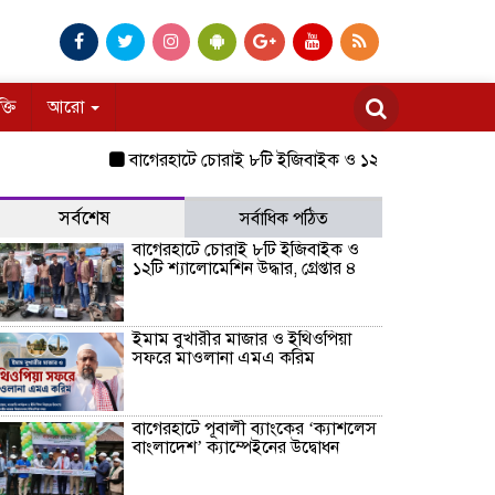
ক্তি
আরো
বাগেরহাটে চোরাই ৮টি ইজিবাইক ও ১২টি শ্যালোমেশিন উদ্ধার, গ্রেপ
সর্বশেষ
সর্বাধিক পঠিত
বাগেরহাটে চোরাই ৮টি ইজিবাইক ও
১২টি শ্যালোমেশিন উদ্ধার, গ্রেপ্তার ৪
ইমাম বুখারীর মাজার ও ইথিওপিয়া
সফরে মাওলানা এমএ করিম
বাগেরহাটে পূবালী ব্যাংকের ‘ক্যাশলেস
বাংলাদেশ’ ক্যাম্পেইনের উদ্বোধন