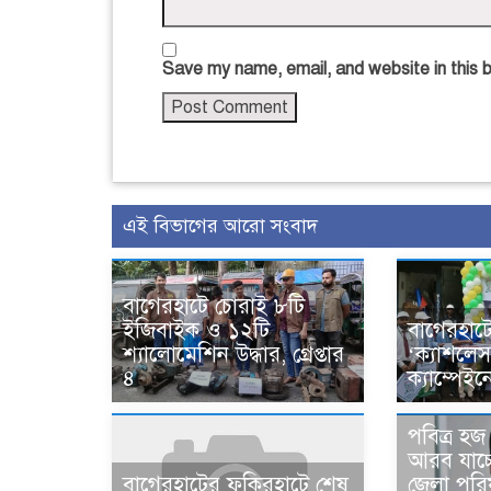
Save my name, email, and website in this 
এই বিভাগের আরো সংবাদ
বাগেরহাটে চোরাই ৮টি
ইজিবাইক ও ১২টি
বাগেরহাটে
শ্যালোমেশিন উদ্ধার, গ্রেপ্তার
‘ক্যাশলে
৪
ক্যাম্পেইন
পবিত্র হ
আরব যাচ্
জেলা পরি
বাগেরহাটের ফকিরহাটে শেষ