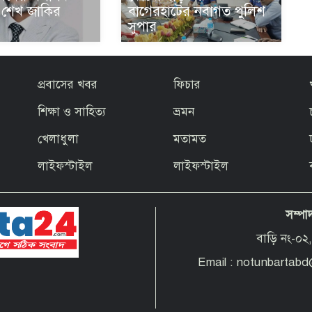
বাগেরহাটের নবাগত পুলিশ
ার শেখ জাকির
সুপার
প্রবাসের খবর
ফিচার
শিক্ষা ও সাহিত্য
ভ্রমন
খেলাধুলা
মতামত
লাইফস্টাইল
লাইফস্টাইল
সম্পা
বাড়ি নং-০২,
Email : notunbartab