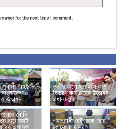
browser for the next time I comment.
 পূবালী ব্যাংকের
তৃতীয় ধাপে ফ্যামিলি কার্ড
স বাংলাদেশ’
বিতরণ কার্যক্রমের উদ্বোধন
ের উদ্বোধন
প্রধানমন্ত্রীর
জ পালনে সৌদি
“অপরাধী যেই হোক, তার
ছেন বাগেরহাট
কোনো ছাড় নয়”—
ষদের প্রশাসক