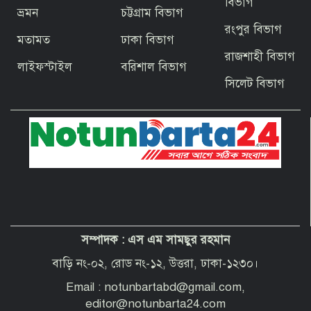
ঝাঁপিয়ে পড়ে মানুষ
বিভাগ
ভ্রমন
চট্টগ্রাম বিভাগ
রংপুর বিভাগ
মতামত
ঢাকা বিভাগ
বাগেরহাটের ফকিরহাটে শেষ মুহূর্তে ব্যস্ত সময়
রাজশাহী বিভাগ
পার করছেন কামারশিল্পীরা
লাইফস্টাইল
বরিশাল বিভাগ
সিলেট বিভাগ
দেশবাসীকে প্রধানমন্ত্রীর ঈদুল আজহার
শুভেচ্ছা
পবিত্র হজ পালনে সৌদি আরব যাচ্ছেন
বাগেরহাট জেলা পরিষদের প্রশাসক ব্যারিস্টার
শেখ জাকির হোসেন
সম্পাদক :
এস এম সামছুর রহমান
“অপরাধী যেই হোক, তার কোনো ছাড় নয়”—
বাগেরহাটের নবাগত পুলিশ সুপার
বাড়ি নং-০২, রোড নং-১২, উত্তরা, ঢাকা-১২৩০।
Email : notunbartabd@gmail.com,
editor@notunbarta24.com