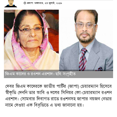
প্রকাশ: মঙ্গলবার, ২৩ জুলাই, ২০১৯
জিএম কাদের ও রওশন এরশাদ। ছবি: সংগৃহীত
দেবর জিএম কাদেরকে জাতীয় পার্টির (জাপা) চেয়ারম্যান হিসেবে
স্বীকৃতি দেননি তার ভাবি ও দলের সিনিয়র কো-চেয়ারম্যান রওশন
এরশাদ। সোমবার দিবাগত রাতে রওশনসহ জাপার নয়জন নেতার
নামে দেওয়া এক বিবৃতিতে এ তথ্য জানানো হয়।