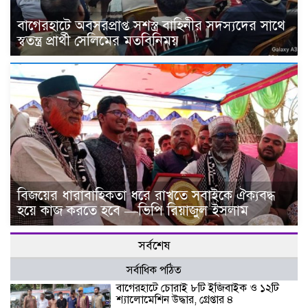
বাগেরহাটে অবসরপ্রাপ্ত সশস্ত্র বাহিনীর সদস্যদের সাথে
স্বতন্ত্র প্রার্থী সেলিমের মতবিনিময়
বিজয়ের ধারাবাহিকতা ধরে রাখতে সবাইকে ঐক্যবদ্ধ
হয়ে কাজ করতে হবে —ভিপি রিয়াজুল ইসলাম
সর্বশেষ
সর্বাধিক পঠিত
বাগেরহাটে চোরাই ৮টি ইজিবাইক ও ১২টি
শ্যালোমেশিন উদ্ধার, গ্রেপ্তার ৪