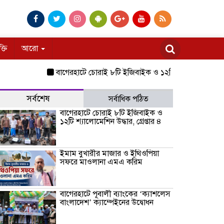
ক্তি
আরো
বাগেরহাটে চোরাই ৮টি ইজিবাইক ও ১২টি শ্যালোমেশিন উদ্ধার, গ্রেপ্
সর্বশেষ
সর্বাধিক পঠিত
বাগেরহাটে চোরাই ৮টি ইজিবাইক ও
১২টি শ্যালোমেশিন উদ্ধার, গ্রেপ্তার ৪
ইমাম বুখারীর মাজার ও ইথিওপিয়া
সফরে মাওলানা এমএ করিম
বাগেরহাটে পূবালী ব্যাংকের ‘ক্যাশলেস
বাংলাদেশ’ ক্যাম্পেইনের উদ্বোধন