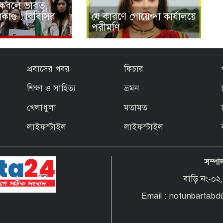
র কবলে ভারত,
কাণ্ড : বিবিসির
যে কারণে গোয়েন্দা কার্যালয়ে
পরীমণি
প্রবাসের খবর
ফিচার
শিক্ষা ও সাহিত্য
ভ্রমন
খেলাধুলা
মতামত
লাইফস্টাইল
লাইফস্টাইল
সম্পা
বাড়ি নং-০২,
Email : notunbartab