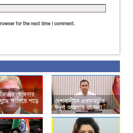
browser for the next time I comment.
াধীনতার ঘোষণার
 যুদ্ধে ঝাঁপিয়ে পড়ে
দেশবাসীকে প্রধানমন্ত্রীর
ঈদুল আজহার শুভেচ্ছা